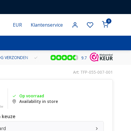
0
EUR
Klantenservice
NOG VERZONDEN
GRATIS VERZENDING VANAF € 100 BINNEN NE
9.7
Art: TFP-055-007-001
Op voorraad
Availability in store
btw
 keuze
ard