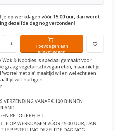
l je op werkdagen vóór 15:00 uur, dan wordt
ling dezelfde dag nog verzonden!
+
Toevoegen aan
winkelwagen
 Wok & Noodles is speciaal gemaakt voor
ie graag vegetarisch/vegan eten, maar niet je
'wortel met sla' maaltijd wil en wel echt een
altijd wilt nuttigen.
r
S VERZENDING VANAF € 100 BINNEN
RLAND
AGEN RETOURRECHT
L JE OP WERKDAGEN VÓÓR 15:00 UUR, DAN
 JE BESTELLING DEZELFDE DAG NOG