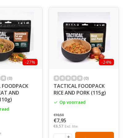
-27%
-24%
(0)
(0)
L FOODPACK
TACTICAL FOODPACK
AT AND
RICE AND PORK (115g)
110g)
Op voorraad
raad
€10,50
€7,95
€6,57
Excl. btw
w