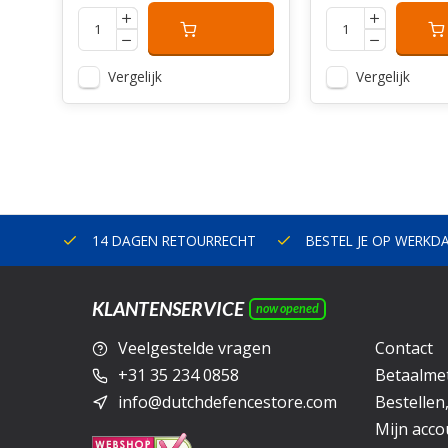
Vergelijk
Vergelijk
ERLAND
14 DAGEN RETOURRECHT
BESTEL JE OP WERKD
KLANTENSERVICE
now opened
Veelgestelde vragen
Contact
+31 35 234 0858
Betaalme
info@dutchdefencestore.com
Bestellen
Mijn acco