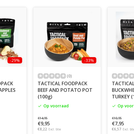
-29%
-33%
(0)
DPACK
TACTICAL FOODPACK
TACTICA
APPLES
BEEF AND POTATO POT
BUCKWHE
(100g)
TURKEY (
Op voorraad
Op voor
€14,95
€10,95
€9,95
€7,95
€8,22
€6,57
Excl. btw
Excl. bt