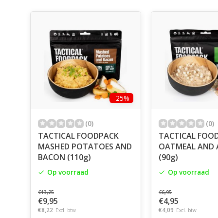
-25%
(0)
(0)
TACTICAL FOODPACK
TACTICAL FOO
MASHED POTATOES AND
OATMEAL AND 
BACON (110g)
(90g)
Op voorraad
Op voorraad
€13,25
€6,95
€9,95
€4,95
€8,22
€4,09
Excl. btw
Excl. btw