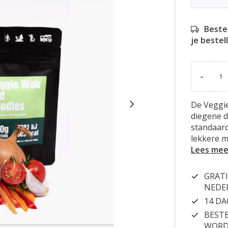
Beste
je bestel
-
De Veggie
diegene d
standaard 
lekkere ma
Lees mee
GRATI
NEDE
14 D
BESTE
WORDT