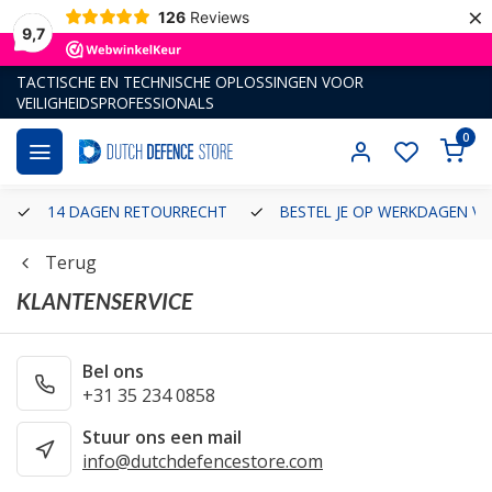
×
126
Reviews
Wij slaan cookies op om onze website te verbeteren. Is dat akkoord?
Ja
9,7
Nee
Meer over cookies »
TACTISCHE EN TECHNISCHE OPLOSSINGEN VOOR
VEILIGHEIDSPROFESSIONALS
0
14 DAGEN RETOURRECHT
BESTEL JE OP WERKDAGEN V
Terug
KLANTENSERVICE
Bel ons
+31 35 234 0858
Stuur ons een mail
info@dutchdefencestore.com