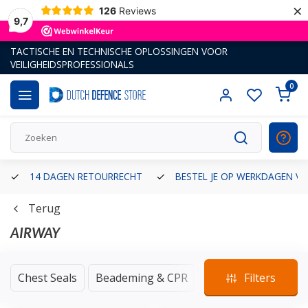
×
126
Reviews
9,7
TACTISCHE EN TECHNISCHE OPLOSSINGEN VOOR
VEILIGHEIDSPROFESSIONALS
0
14 DAGEN RETOURRECHT
BESTEL JE OP WERKDAGEN VÓ
Terug
AIRWAY
Chest Seals
Beademing & CPR
Filters