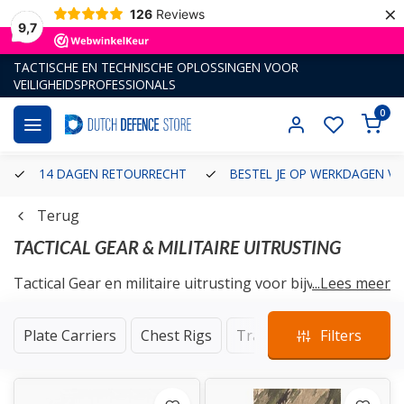
×
126
Reviews
9,7
TACTISCHE EN TECHNISCHE OPLOSSINGEN VOOR
VEILIGHEIDSPROFESSIONALS
0
14 DAGEN RETOURRECHT
BESTEL JE OP WERKDAGEN VÓ
Terug
TACTICAL GEAR & MILITAIRE UITRUSTING
Tactical Gear en militaire uitrusting voor bijvoorbeeld
...Lees meer
de militair, instructeur, (groene) BOA, handhaver of
politieagent. We hebben onder andere tactical gear van
Plate Carriers
Chest Rigs
Training Plates
Filters
Geho
tactische merken als Ghosthood, Frog.Pro, Terra B,
Clawgear, Helikon-Tex, Carinthia, First Tactical, Cytac,
Princeton Tec, Alta Industries, Casio, Bollé, Swisseye en
Magpul.