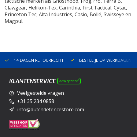
tactische merken als Ghosthood, Frog.Pro, Terra B,
Clawgear, Helikon-Tex, Carinthia, First Tactical, Cytac,
Princeton Tec, Alta Industries, Casio, Bollé, Swisseye en
Magpul.
14 DAGEN RETOURRECHT
BESTEL JE OP WERKDAGEN V
KLANTENSERVICE
now opened
Veelgestelde vragen
+31 35 234 0858
info@dutchdefencestore.com