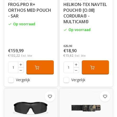
FROG.PRO R+
HELIKON-TEX NAVTEL
ORTHOS MED POUCH
POUCH® [O.08]
- SAR
CORDURA® -
MULTICAM®
Op voorraad
Op voorraad
€25,90
€159,99
€18,90
€132,22
€15,62
Excl. btw
Excl. btw
Vergelijk
Vergelijk