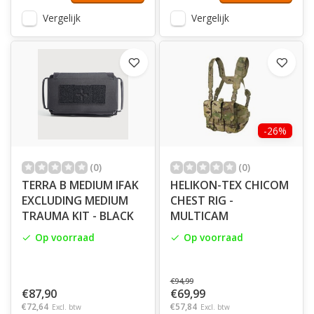
Vergelijk
Vergelijk
-26%
(0)
(0)
TERRA B MEDIUM IFAK
HELIKON-TEX CHICOM
EXCLUDING MEDIUM
CHEST RIG -
TRAUMA KIT - BLACK
MULTICAM
Op voorraad
Op voorraad
€94,99
€87,90
€69,99
€72,64
€57,84
Excl. btw
Excl. btw