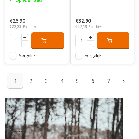
Op voorraad
€26,90
€32,90
€22,23
€27,19
Excl. btw
Excl. btw
Vergelijk
Vergelijk
1
2
3
4
5
6
7