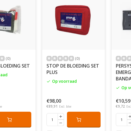
(0)
(0)
BLOEDING SET
STOP DE BLOEDING SET
PERSY
PLUS
EMERGE
raad
BAND
Op voorraad
Op v
€98,00
€10,59
€89,91
€9,72
tw
Excl. btw
Exc