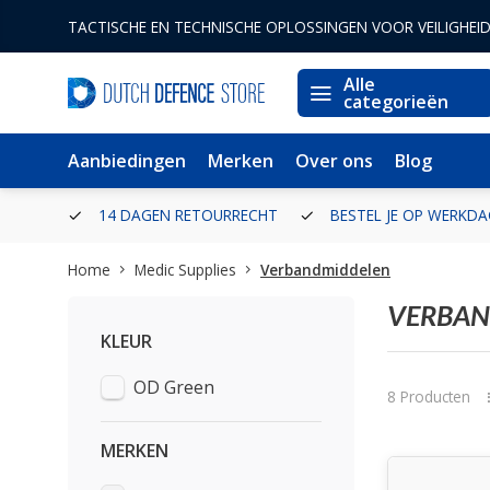
TACTISCHE EN TECHNISCHE OPLOSSINGEN VOOR VEILIGHEI
Alle
categorieën
Aanbiedingen
Merken
Over ons
Blog
ERLAND
14 DAGEN RETOURRECHT
BESTEL JE OP WERKDA
Home
Medic Supplies
Verbandmiddelen
VERBAN
KLEUR
OD Green
8 Producten
MERKEN