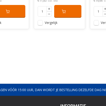
€11,83
€14,66
tw
Excl. btw
E
k
Vergelijk
Ver
AGEN VÓÓR 15:00 UUR, DAN WORDT JE BESTELLING DEZELFDE DAG 
INFORMATIE