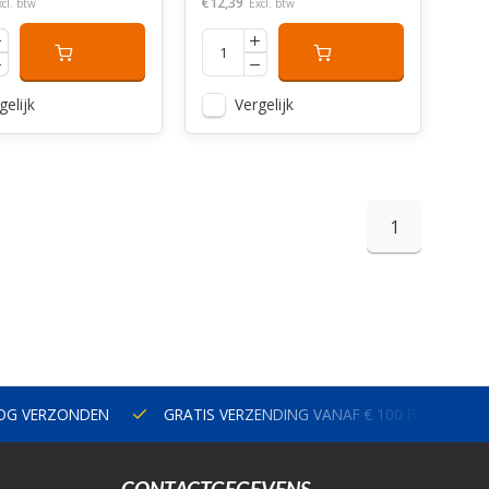
€12,39
xcl. btw
Excl. btw
gelijk
Vergelijk
1
NOG VERZONDEN
GRATIS VERZENDING VANAF € 100 BINNEN N
CONTACTGEGEVENS