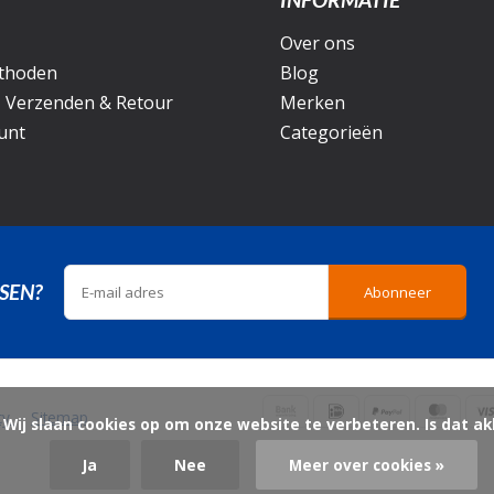
Over ons
thoden
Blog
, Verzenden & Retour
Merken
unt
Categorieën
SEN?
Abonneer
icy
Sitemap
ord?

Ja
Nee
Meer over cookies »