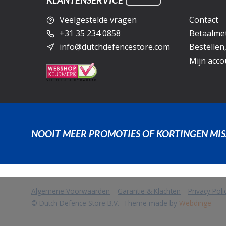
Veelgestelde vragen
Contact
+31 35 234 0858
Betaalme
info@dutchdefencestore.com
Bestellen
Mijn acco
NOOIT MEER PROMOTIES OF KORTINGEN MIS
Algemene Voorwaarden
Garantie & Klachten
Privacy Pol
            Wij slaan cookies op om onze website te verbeteren. Is dat akko
© Dutch Defence Store B.V.
- Theme made by
Webdinge