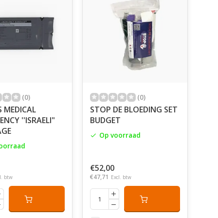
(0)
(0)
S MEDICAL
STOP DE BLOEDING SET
NCY ''ISRAELI"
BUDGET
AGE
Op voorraad
oorraad
€52,00
€47,71
l. btw
Excl. btw