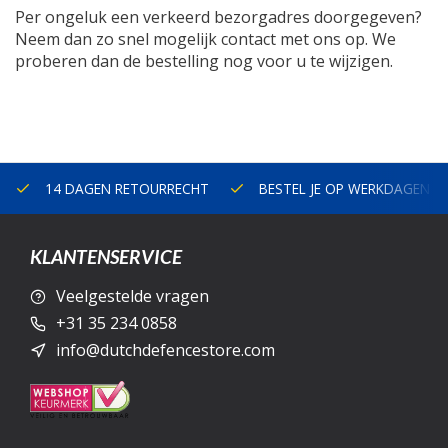
Per ongeluk een verkeerd bezorgadres doorgegeven?
Neem dan zo snel mogelijk contact met ons op. We
proberen dan de bestelling nog voor u te wijzigen.
14 DAGEN RETOURRECHT
BESTEL JE OP WERKDAGEN V
KLANTENSERVICE
Veelgestelde vragen
+31 35 234 0858
info@dutchdefencestore.com