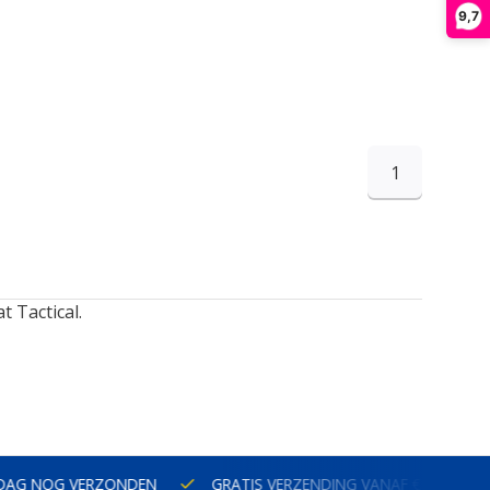
9,7
1
 Tactical.
NOG VERZONDEN
GRATIS VERZENDING VANAF € 100 BINNEN N