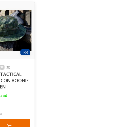
IRR
(0)
TACTICAL
RECON BOONIE
EEN
raad
tw