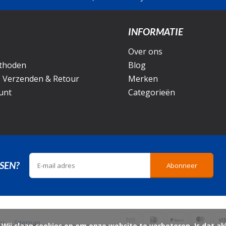
INFORMATIE
Over ons
thoden
Blog
, Verzenden & Retour
Merken
unt
Categorieën
SEN?
Abonneer
icy
Sitemap
ord?
