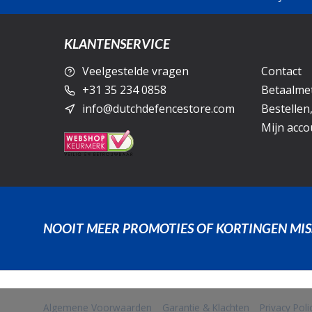
KLANTENSERVICE
Veelgestelde vragen
Contact
+31 35 234 0858
Betaalme
info@dutchdefencestore.com
Bestellen
Mijn acco
NOOIT MEER PROMOTIES OF KORTINGEN MIS
Algemene Voorwaarden
Garantie & Klachten
Privacy Pol
            Wij slaan cookies op om onze website te verbeteren. Is dat akko