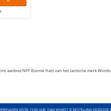
k
 ons aanbod NFP Boonie Hats van het tactische merk Wombat
AGEN VÓÓR 15:00 UUR, DAN WORDT JE BESTELLING DEZELFDE DAG 