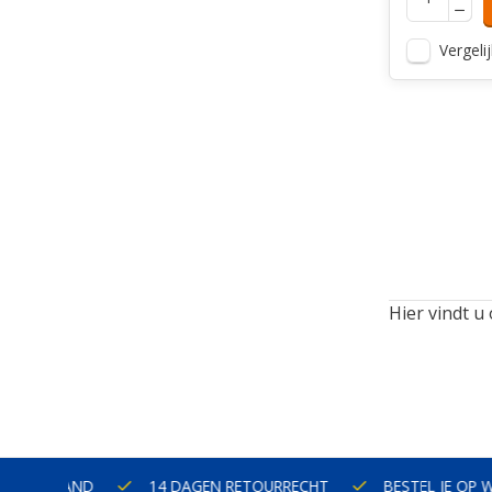
Vergelij
Hier vindt u
ERLAND
14 DAGEN RETOURRECHT
BESTEL JE OP WERKD