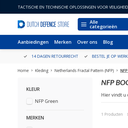
TACTISCHE EN TECHNISCHE OPLOSSINGEN VOOR VEILIGHEI
Alle
categorieën
Aanbiedingen
Merken
Over ons
Blog
ERLAND
14 DAGEN RETOURRECHT
BESTEL JE OP WERKDA
Home
Kleding
Netherlands Fractal Pattern (NFP)
NFP
NFP BO
KLEUR
Hier vindt u
NFP Green
1 Producten
MERKEN