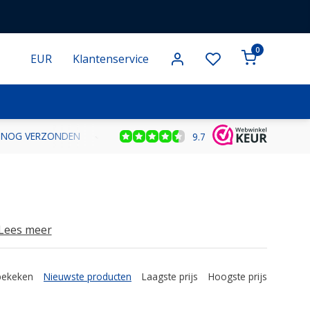
0
EUR
Klantenservice
NOG VERZONDEN
GRATIS VERZENDING VANAF € 100 BINNEN NE
9.7
 Tactical.
..Lees meer
bekeken
Nieuwste producten
Laagste prijs
Hoogste prijs