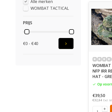
Alle merken
WOMBAT TACTICAL
PRIJS
€0 - €40
WOMBAT 
NFP IRR 
HAT - GR
Op voor
€39,50
€32,64
Excl. b