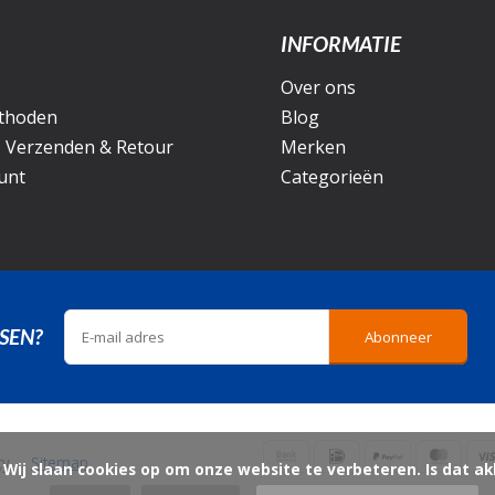
INFORMATIE
Over ons
thoden
Blog
, Verzenden & Retour
Merken
unt
Categorieën
SEN?
Abonneer
icy
Sitemap
ord?
