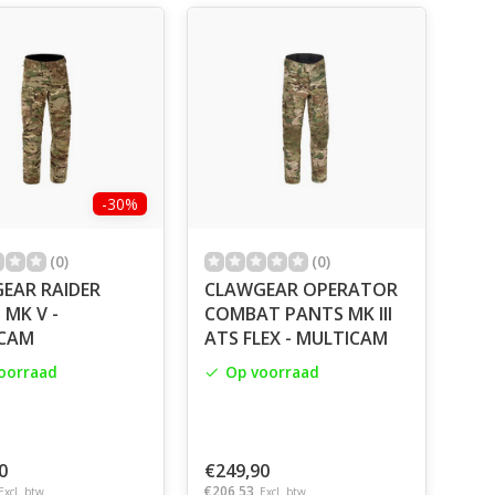
-30%
(0)
(0)
EAR RAIDER
CLAWGEAR OPERATOR
 MK V -
COMBAT PANTS MK III
CAM
ATS FLEX - MULTICAM
oorraad
Op voorraad
0
€249,90
€206,53
Excl. btw
Excl. btw