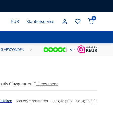
0
EUR
Klantenservice
NOG VERZONDEN
GRATIS VERZENDING VANAF € 100 BINNEN NE
9.7
als Clawgear en First Tactical.
...Lees meer
bekeken
Nieuwste producten
Laagste prijs
Hoogste prijs