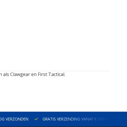
als Clawgear en First Tactical.
NOG VERZONDEN
GRATIS VERZENDING VANAF € 100 BINNEN N