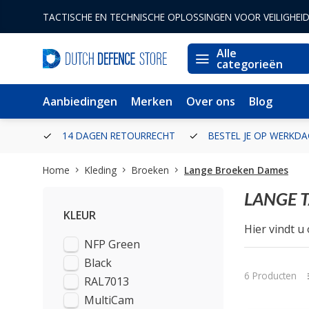
TACTISCHE EN TECHNISCHE OPLOSSINGEN VOOR VEILIGHEI
Alle
categorieën
Aanbiedingen
Merken
Over ons
Blog
ERLAND
14 DAGEN RETOURRECHT
BESTEL JE OP WERKDA
Home
Kleding
Broeken
Lange Broeken Dames
LANGE 
KLEUR
Hier vindt u
NFP Green
Black
6 Producten
RAL7013
MultiCam