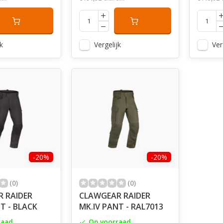
k
Vergelijk
Ver
-20%
-20%
(0)
(0)
 RAIDER
CLAWGEAR RAIDER
T - BLACK
MK.IV PANT - RAL7013
raad
Op voorraad