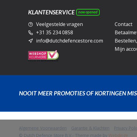
KLANTENSERVICE
now opened
Veelgestelde vragen
Contact
+31 35 234 0858
Betaalme
info@dutchdefencestore.com
Bestellen
Mijn acco
NOOIT MEER PROMOTIES OF KORTINGEN MIS
Algemene Voorwaarden
Garantie & Klachten
Privacy Pol
            Wij slaan cookies op om onze website te verbeteren. Is dat akko
© Dutch Defence Store B.V.
- Theme made by
Webdinge