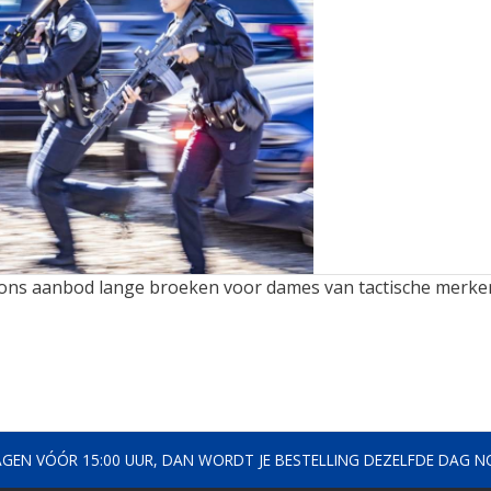
 ons aanbod lange broeken voor dames van tactische merken 
AGEN VÓÓR 15:00 UUR, DAN WORDT JE BESTELLING DEZELFDE DAG 