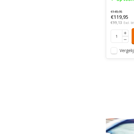
€149,95
€119,95
€99,13
Excl. b
Vergelij