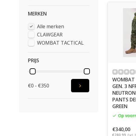
MERKEN
Alle merken
CLAWGEAR
WOMBAT TACTICAL
PRIJS
WOMBAT 
€0 - €350
GEN. 3 NFP IRR
NEUTRON
PANTS DE
GREEN
Op voor
€340,00
€280,99
Excl. 