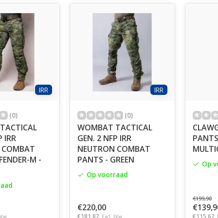
IRR
IRR
(0)
(0)
TACTICAL
WOMBAT TACTICAL
CLAWG
GEN. 2 NFP IRR
PANTS
 COMBAT
NEUTRON COMBAT
MULTI
FENDER-M -
PANTS - GREEN
Op v
Op voorraad
raad
€199,90
€220,00
€139,9
€181,82
€115,62
btw
Excl. btw