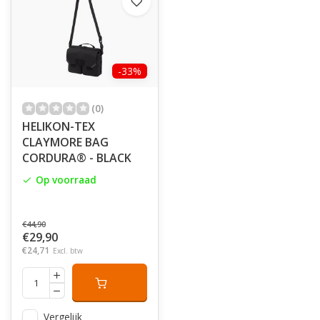
-33%
(0)
HELIKON-TEX
CLAYMORE BAG
CORDURA® - BLACK
Op voorraad
€44,90
€29,90
€24,71
Excl. btw
Vergelijk