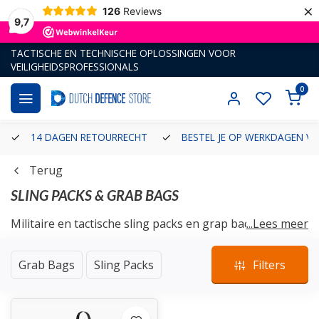
×
126
Reviews
9,7
TACTISCHE EN TECHNISCHE OPLOSSINGEN VOOR
VEILIGHEIDSPROFESSIONALS
0
14 DAGEN RETOURRECHT
BESTEL JE OP WERKDAGEN VÓ
Terug
SLING PACKS & GRAB BAGS
Militaire en tactische sling packs en grap backs voor
...Lees meer
bijvoorbeeld de militair, instructeur, observatie team,
politieagent of de fanatieke airsofter. We hebben
Grab Bags
Sling Packs
Filters
onder andere sling packs en grap bags van tactische
merken als Warrior Assault, Helikon-Tex en First
Tactical.