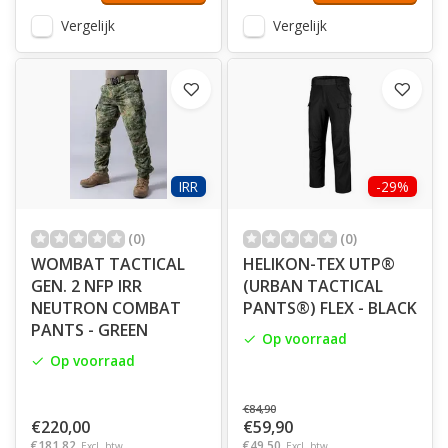
Vergelijk
Vergelijk
IRR
-29%
(0)
(0)
WOMBAT TACTICAL
HELIKON-TEX UTP®
GEN. 2 NFP IRR
(URBAN TACTICAL
NEUTRON COMBAT
PANTS®) FLEX - BLACK
PANTS - GREEN
Op voorraad
Op voorraad
€84,90
€220,00
€59,90
€181,82
€49,50
Excl. btw
Excl. btw