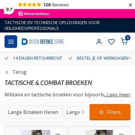
×
126
Reviews
9,7
TACTISCHE EN TECHNISCHE OPLOSSINGEN VOOR
VEILIGHEIDSPROFESSIONALS
0
14 DAGEN RETOURRECHT
BESTEL JE OP WERKDAGEN VÓ
Terug
TACTISCHE & COMBAT BROEKEN
Militaire en tactische broeken voor bijvoorbeeld de
...Lees meer
militair, instructeur of politieagent. We hebben onder
andere combat-, en tactical broeken van tactische
Lange Broeken Heren
Lange Broeken Dames
Filters
Cam
merken als Clawgear, First Tactical en Helikon-Tex.