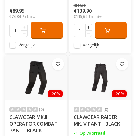
€199,90
€89,95
€139,90
€74,34
€115,62
Excl. btw
Excl. btw
Vergelijk
Vergelijk
-20%
-20%
(0)
(0)
CLAWGEAR MK.II
CLAWGEAR RAIDER
OPERATOR COMBAT
MK.IV PANT - BLACK
PANT - BLACK
Op voorraad