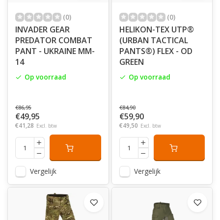
(0)
(0)
INVADER GEAR
HELIKON-TEX UTP®
PREDATOR COMBAT
(URBAN TACTICAL
PANT - UKRAINE MM-
PANTS®) FLEX - OD
14
GREEN
Op voorraad
Op voorraad
€86,95
€84,90
€49,95
€59,90
€41,28
€49,50
Excl. btw
Excl. btw
Vergelijk
Vergelijk