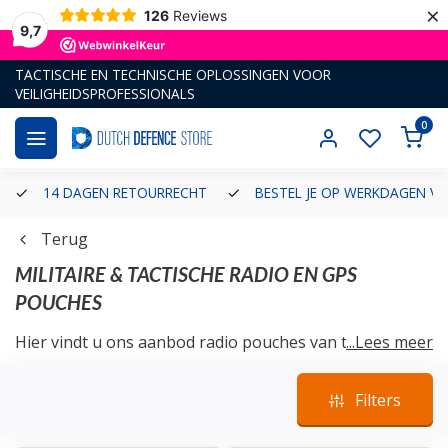
×
126
Reviews
9,7
TACTISCHE EN TECHNISCHE OPLOSSINGEN VOOR
VEILIGHEIDSPROFESSIONALS
0
14 DAGEN RETOURRECHT
BESTEL JE OP WERKDAGEN VÓ
Terug
MILITAIRE & TACTISCHE RADIO EN GPS
POUCHES
Hier vindt u ons aanbod radio pouches van tactische
...Lees meer
merken als Clawgear.
Filters