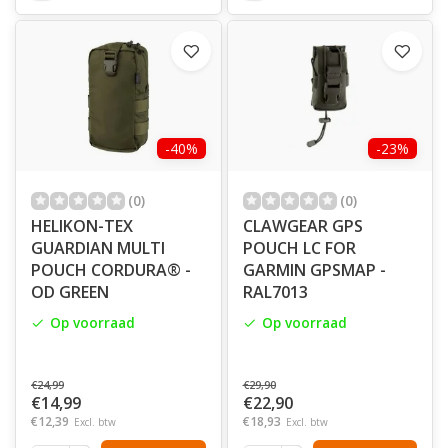
-40%
-23%
(0)
(0)
HELIKON-TEX
CLAWGEAR GPS
GUARDIAN MULTI
POUCH LC FOR
POUCH CORDURA® -
GARMIN GPSMAP -
OD GREEN
RAL7013
Op voorraad
Op voorraad
€24,99
€29,90
€14,99
€22,90
€12,39
€18,93
Excl. btw
Excl. btw