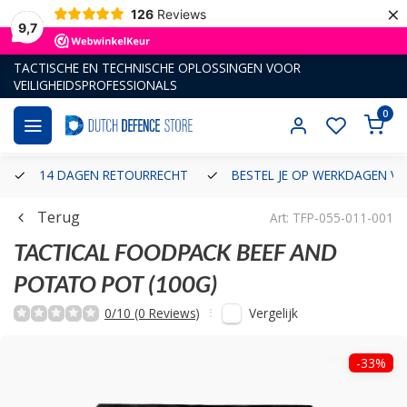
×
126
Reviews
9,7
TACTISCHE EN TECHNISCHE OPLOSSINGEN VOOR
VEILIGHEIDSPROFESSIONALS
0
14 DAGEN RETOURRECHT
BESTEL JE OP WERKDAGEN VÓ
Terug
Art: TFP-055-011-001
TACTICAL FOODPACK
BEEF AND
POTATO POT (100G)
Vergelijk
0/10 (0 Reviews)
-33%