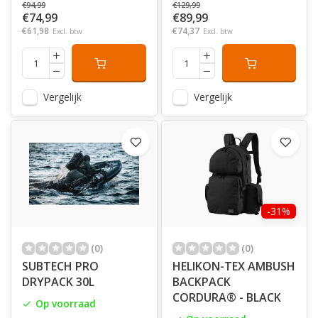
€94,99
€129,99
€74,99
€89,99
€61,98
€74,37
Excl. btw
Excl. btw
Vergelijk
Vergelijk
-31%
(0)
(0)
SUBTECH PRO
HELIKON-TEX AMBUSH
DRYPACK 30L
BACKPACK
CORDURA® - BLACK
Op voorraad