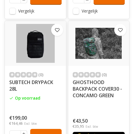
Vergelijk
Vergelijk
(0)
(0)
SUBTECH DRYPACK
GHOSTHOOD
28L
BACKPACK COVER30 -
CONCAMO GREEN
Op voorraad
€199,00
€43,50
€164,46
Excl. btw
€35,95
Excl. btw