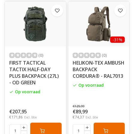
-31%
(0)
(0)
FIRST TACTICAL
HELIKON-TEX AMBUSH
TACTIX HALF-DAY
BACKPACK
PLUS BACKPACK (27L)
CORDURA® - RAL7013
- OD GREEN
Op voorraad
Op voorraad
€129,99
€207,95
€89,99
€171,86
€74,37
Excl. btw
Excl. btw