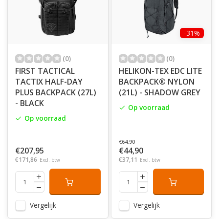
-31%
(0)
(0)
FIRST TACTICAL
HELIKON-TEX EDC LITE
TACTIX HALF-DAY
BACKPACK® NYLON
PLUS BACKPACK (27L)
(21L) - SHADOW GREY
- BLACK
Op voorraad
Op voorraad
€64,90
€207,95
€44,90
€171,86
€37,11
Excl. btw
Excl. btw
Vergelijk
Vergelijk