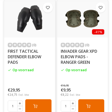
-41%
(0)
(0)
FIRST TACTICAL
INVADER GEAR XPD
DEFENDER ELBOW
ELBOW PADS -
PADS
RANGER GREEN
Op voorraad
Op voorraad
€16,95
€29,95
€9,95
€24,75
€8,22
Excl. btw
Excl. btw