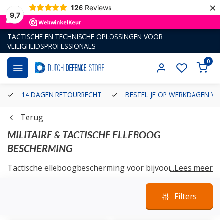
×
126
Reviews
9,7
TACTISCHE EN TECHNISCHE OPLOSSINGEN VOOR
VEILIGHEIDSPROFESSIONALS
0
14 DAGEN RETOURRECHT
BESTEL JE OP WERKDAGEN VÓ
Terug
MILITAIRE & TACTISCHE ELLEBOOG
BESCHERMING
Tactische elleboogbescherming voor bijvoorbeeld de
...Lees meer
militair, instructeur, politieagent of de fanatieke
airsofter. We hebben onder andere kniebeschermers
Filters
van tactische merken als Alta Industries, First Tactical
en Invader Gear.