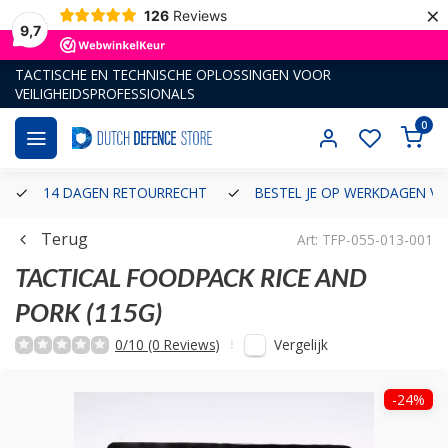
×
126
Reviews
9,7
TACTISCHE EN TECHNISCHE OPLOSSINGEN VOOR
VEILIGHEIDSPROFESSIONALS
0
14 DAGEN RETOURRECHT
BESTEL JE OP WERKDAGEN VÓ
Terug
Art: TFP-055-013-001
TACTICAL FOODPACK
RICE AND
PORK (115G)
Vergelijk
0/10 (0 Reviews)
-24%