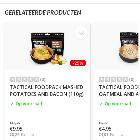
GERELATEERDE PRODUCTEN
-25%
(0)
(0)
TACTICAL FOODPACK MASHED
TACTICAL FOOD
POTATOES AND BACON (110g)
OATMEAL AND AP
Op voorraad
Op voorraad
€13,25
€6,95
€9,95
€4,95
€8,22
€4,09
Excl. btw
Excl. btw