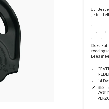
Beste
je bestel
-
Deze katr
reddingso
Lees mee
GRATI
NEDE
14 D
BESTE
WORDT
VERZ