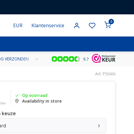
0
EUR
Klantenservice
NOG VERZONDEN
GRATIS VERZENDING VANAF € 100 BINNEN NE
9.7
Art: P50AN
Op voorraad
Availability in store
. btw
 keuze
ard