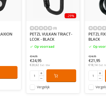
-29%
(0)
RAXION
PETZL VULKAN TRIACT-
PETZL FIX
LCOK - BLACK
BLACK
Op voorraad
Op voor
€34,95
€24,95
€24,95
€21,95
€20,62
€18,14
Excl. btw
Excl. 
Vergelijk
Vergeli