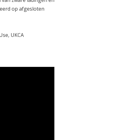
n van zware ladingen en
teerd op afgesloten
 Use, UKCA