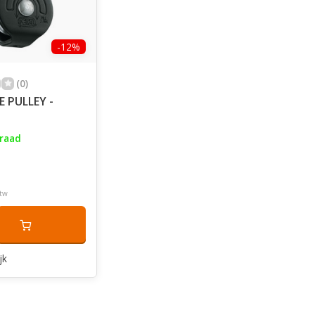
-12%
(0)
E PULLEY -
raad
btw
jk