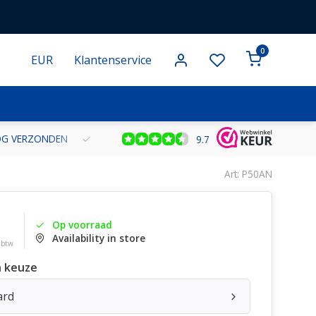
0
EUR
Klantenservice
NOG VERZONDEN
GRATIS VERZENDING VANAF € 100 BINNEN NE
9.7
Art: P50AN
Op voorraad
Availability in store
. btw
 keuze
ard