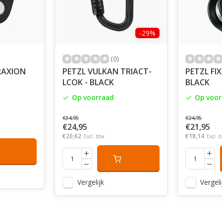
-29%
(0)
RAXION
PETZL VULKAN TRIACT-
PETZL FIX
LCOK - BLACK
BLACK
Op voorraad
Op voor
€34,95
€24,95
€24,95
€21,95
€20,62
€18,14
Excl. btw
Excl. 
Vergelijk
Vergeli