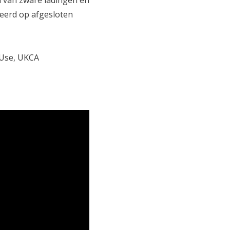
n van zware ladingen en
teerd op afgesloten
 Use, UKCA