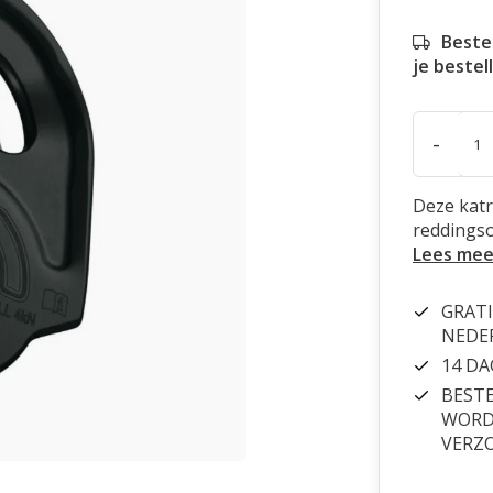
Beste
je bestel
-
Deze katr
reddingso
Lees mee
GRATI
NEDE
14 D
BESTE
WORDT
VERZ