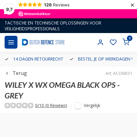
×
126
Reviews
9,7
TACTISCHE EN TECHNISCHE OPLOSSINGEN VOOR
VEILIGHEIDSPROFESSIONALS
0
14 DAGEN RETOURRECHT
BESTEL JE OP WERKDAGEN VÓ
Terug
Art: ACOME01
WILEY X
WX OMEGA BLACK OPS -
GREY
Vergelijk
0/10 (0 Reviews)