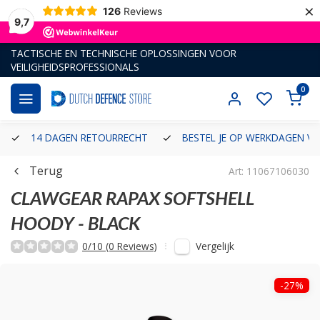
×
126
Reviews
9,7
TACTISCHE EN TECHNISCHE OPLOSSINGEN VOOR
VEILIGHEIDSPROFESSIONALS
0
14 DAGEN RETOURRECHT
BESTEL JE OP WERKDAGEN VÓ
Terug
Art: 11067106030
CLAWGEAR
RAPAX SOFTSHELL
HOODY - BLACK
Vergelijk
0/10 (0 Reviews)
-27%