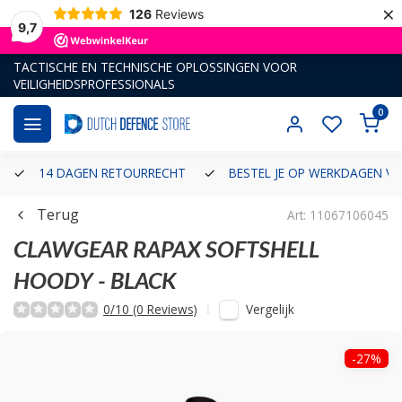
×
126
Reviews
9,7
TACTISCHE EN TECHNISCHE OPLOSSINGEN VOOR
VEILIGHEIDSPROFESSIONALS
0
14 DAGEN RETOURRECHT
BESTEL JE OP WERKDAGEN VÓ
Terug
Art: 11067106045
CLAWGEAR
RAPAX SOFTSHELL
HOODY - BLACK
Vergelijk
0/10 (0 Reviews)
-27%