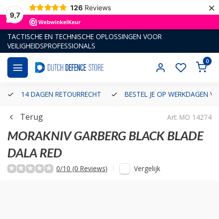
×
126
Reviews
9,7
TACTISCHE EN TECHNISCHE OPLOSSINGEN VOOR
VEILIGHEIDSPROFESSIONALS
0
14 DAGEN RETOURRECHT
BESTEL JE OP WERKDAGEN VÓ
Terug
Art: MO 14274
MORAKNIV
GARBERG BLACK BLADE
DALA RED
Vergelijk
0/10 (0 Reviews)