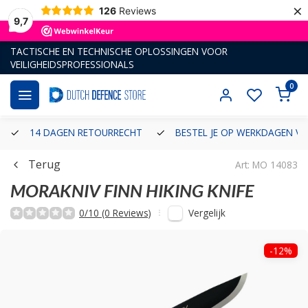
×
126
Reviews
9,7
TACTISCHE EN TECHNISCHE OPLOSSINGEN VOOR
VEILIGHEIDSPROFESSIONALS
0
14 DAGEN RETOURRECHT
BESTEL JE OP WERKDAGEN VÓ
Terug
Art: MO 14083
MORAKNIV
FINN HIKING KNIFE
Vergelijk
0/10 (0 Reviews)
-12%