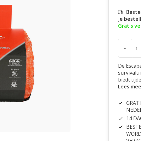
Beste
je bestel
Gratis v
-
De Escape
survivalu
biedt tijd
Lees mee
GRATI
NEDE
14 D
BESTE
WORDT
VERZ