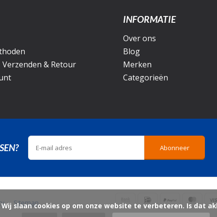
INFORMATIE
Over ons
thoden
Blog
, Verzenden & Retour
Merken
unt
Categorieën
SEN?
Abonneer
icy
Sitemap
ord?
