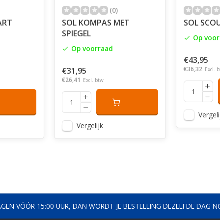
(0)
ART
SOL KOMPAS MET
SOL SCOU
SPIEGEL
Op voor
Op voorraad
€43,95
€36,32
€31,95
Excl. 
€26,41
Excl. btw
Vergeli
Vergelijk
AGEN VÓÓR 15:00 UUR, DAN WORDT JE BESTELLING DEZELFDE DAG 