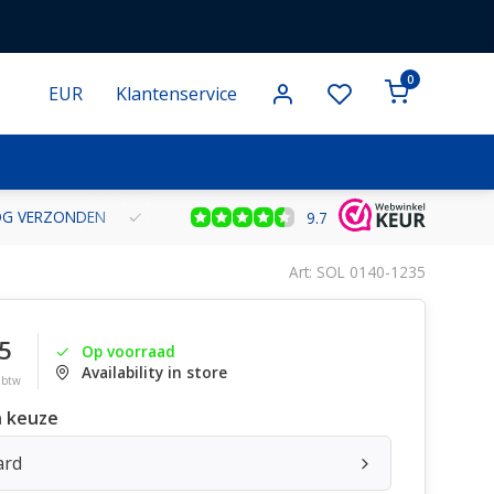
0
EUR
Klantenservice
NOG VERZONDEN
GRATIS VERZENDING VANAF € 100 BINNEN NE
9.7
Art: SOL 0140-1235
5
Op voorraad
Availability in store
. btw
 keuze
ard