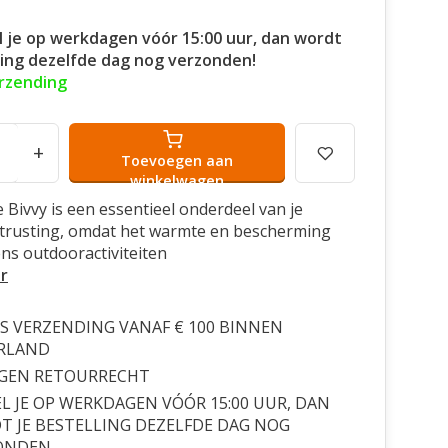
l je op werkdagen vóór 15:00 uur, dan wordt
ling dezelfde dag nog verzonden!
erzending
+
Toevoegen aan
winkelwagen
 Bivvy is een essentieel onderdeel van je
itrusting, omdat het warmte en bescherming
ens outdooractiviteiten
r
S VERZENDING VANAF € 100 BINNEN
RLAND
AGEN RETOURRECHT
L JE OP WERKDAGEN VÓÓR 15:00 UUR, DAN
 JE BESTELLING DEZELFDE DAG NOG
ONDEN