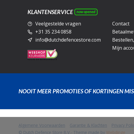
KLANTENSERVICE
now opened
Veelgestelde vragen
Contact
+31 35 234 0858
Betaalme
info@dutchdefencestore.com
Bestellen
Mijn acco
NOOIT MEER PROMOTIES OF KORTINGEN MIS
Algemene Voorwaarden
Garantie & Klachten
Privacy Pol
            Wij slaan cookies op om onze website te verbeteren. Is dat akko
© Dutch Defence Store B.V.
- Theme made by
Webdinge