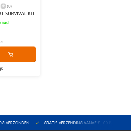
(0)
T SURVIVAL KIT
raad
btw
jk
NOG VERZONDEN
GRATIS VERZENDING VANAF € 100 BINNEN N