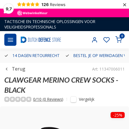
×
126
Reviews
9,7
TACTISCHE EN TECHNISCHE OPLOSSINGEN VOOR
VEILIGHEIDSPROFESSIONALS
0
14 DAGEN RETOURRECHT
BESTEL JE OP WERKDAGEN VÓ
Terug
Art: 11347006011
CLAWGEAR
MERINO CREW SOCKS -
BLACK
Vergelijk
0/10 (0 Reviews)
-25%