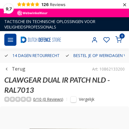
×
126
Reviews
9,7
TACTISCHE EN TECHNISCHE OPLOSSINGEN VOOR
VEILIGHEIDSPROFESSIONALS
0
14 DAGEN RETOURRECHT
BESTEL JE OP WERKDAGEN VÓ
Terug
Art: 10862133200
CLAWGEAR
DUAL IR PATCH NLD -
RAL7013
Vergelijk
0/10 (0 Reviews)