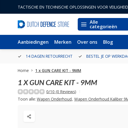
TACTISCHE EN TECHNISCHE OPLOSSINGEN VOOR VEILIGHEI
Alle
categorieën
Aanbiedingen
Merken
Over ons
Blog
ZONDEN
GRATIS VERZENDING VANAF € 100 BINNEN NEDERLAND
Home
1 x GUN CARE KIT - 9MM
1 X GUN CARE KIT - 9MM
0/10 (0 Reviews)
Toon alle:
Wapen Onderhoud
,
Wapen Onderhoud Kaliber 9