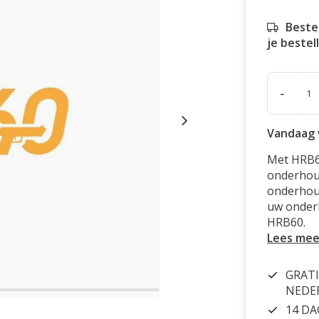
Beste
je bestel
-
Vandaag 
Met HRB6
onderhoud
onderhou
uw onderh
HRB60.
Lees mee
GRATI
NEDE
14 D