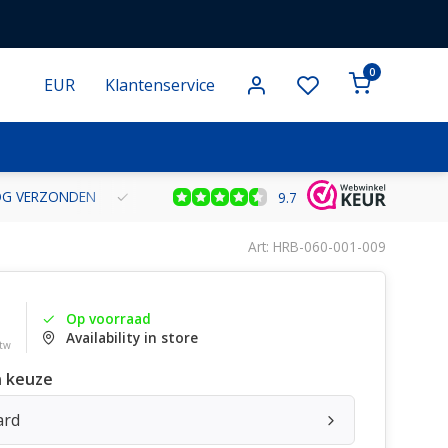
0
EUR
Klantenservice
ÓR 15:00 UUR, DAN WORDT JE BESTELLING DEZELFDE DAG NOG VE
9.7
Art: HRB-060-001-009
Op voorraad
Availability in store
btw
 keuze
ard