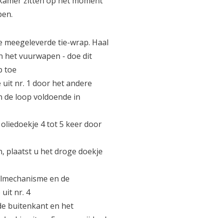
 kamer zitten op het moment
pen.
e meegeleverde tie-wrap. Haal
 het vuurwapen - doe dit
p toe
 uit nr. 1 door het andere
n de loop voldoende in
 oliedoekje 4 tot 5 keer door
, plaatst u het droge doekje
5% korting op je volgend
olmechanisme en de
Schrijf je in voor onze nieuwsbrief om op 
uit nr. 4
onze nieuwe producten, en ontvang 5% 
e buitenkant en het
aankoop! 😀