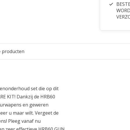
BESTE
WORDT
VERZ
e producten
enonderhoud set die op dit
RE KIT! Dankzij de HRB60
uurwapens en geweren
er u maar wilt. Vergeet de
ns! Pleeg vanaf nu
en zeer effectieve HRB60 GUN