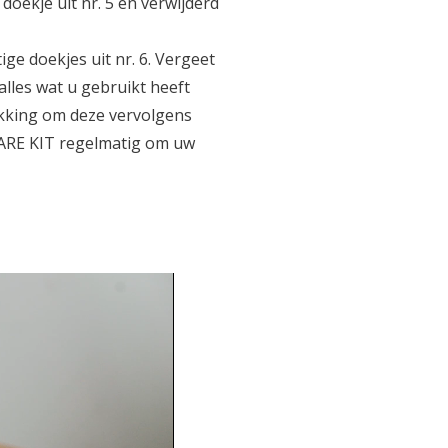
ekje uit nr. 5 en verwijderd
e doekjes uit nr. 6. Vergeet
les wat u gebruikt heeft
Je korting is geldig bij een minimale beste
akking om deze vervolgens
kortingscode wordt direct zichtbaar 
ARE KIT regelmatig om uw