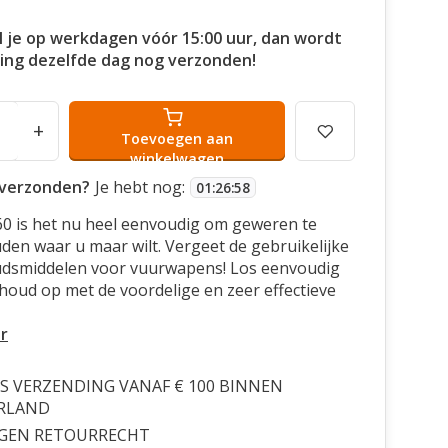
l je op werkdagen vóór 15:00 uur, dan wordt
ling dezelfde dag nog verzonden!
+
Toevoegen aan
winkelwagen
verzonden?
Je hebt nog:
01
:
26
:
57
0 is het nu heel eenvoudig om geweren te
en waar u maar wilt. Vergeet de gebruikelijke
dsmiddelen voor vuurwapens! Los eenvoudig
oud op met de voordelige en zeer effectieve
r
S VERZENDING VANAF € 100 BINNEN
RLAND
AGEN RETOURRECHT