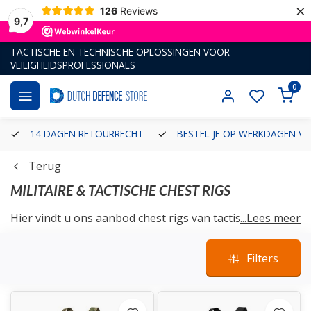
×
126
Reviews
9,7
TACTISCHE EN TECHNISCHE OPLOSSINGEN VOOR
VEILIGHEIDSPROFESSIONALS
0
14 DAGEN RETOURRECHT
BESTEL JE OP WERKDAGEN VÓ
Terug
MILITAIRE & TACTISCHE CHEST RIGS
Hier vindt u ons aanbod chest rigs van tactische
...Lees meer
merken als Warrior Assault en Helikon-Tex.
Filters