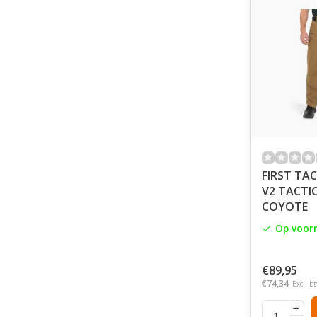
FIRST TAC
V2 TACTI
COYOTE
Op voor
€89,95
€74,34
Excl. b