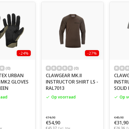
-24%
-27%
(0)
(0)
TEX URBAN
CLAWGEAR MK.II
CLAWG
 MK2 GLOVES
INSTRUCTOR SHIRT LS -
INSTR
REEN
RAL7013
SOLID
raad
Op voorraad
Op v
€74,90
€49,90
€54,90
€31,90
€45,37
€26,36
tw
Excl. btw
E