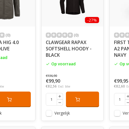
-27%
(0)
(0)
 HIG 4.0
CLAWGEAR RAPAX
FIRST 
OLIVE
SOFTSHELL HOODY -
A2 PA
BLACK
NAVY
raad
Op voorraad
Op v
€136,90
€99,90
€99,95
€82,56
€82,60
btw
Excl. btw
E
k
Vergelijk
Ver