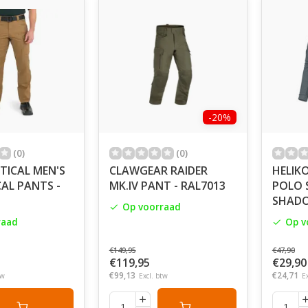
-20%
(0)
(0)
TICAL MEN'S
CLAWGEAR RAIDER
HELIK
CAL PANTS -
MK.IV PANT - RAL7013
POLO 
SHAD
Op voorraad
raad
Op v
€149,95
€47,90
€119,95
€29,90
€99,13
€24,71
tw
Excl. btw
E