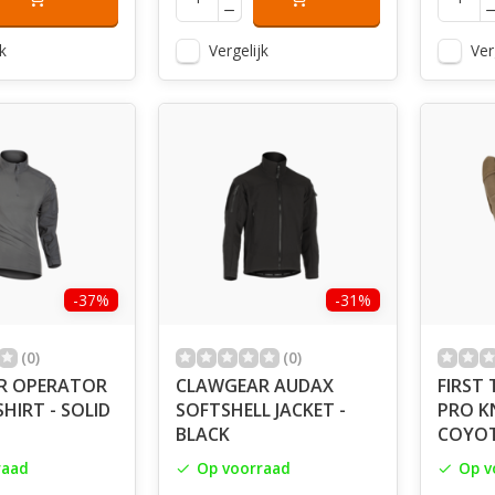
k
Vergelijk
Ver
-37%
-31%
(0)
(0)
R OPERATOR
CLAWGEAR AUDAX
FIRST 
HIRT - SOLID
SOFTSHELL JACKET -
PRO K
BLACK
COYO
raad
Op voorraad
Op v