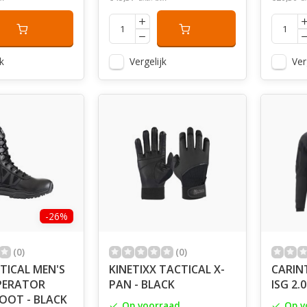
k
Vergelijk
Ver
-26%
(0)
(0)
TICAL MEN'S
KINETIXX TACTICAL X-
CARIN
PERATOR
PAN - BLACK
ISG 2.
BOOT - BLACK
Op voorraad
Op v