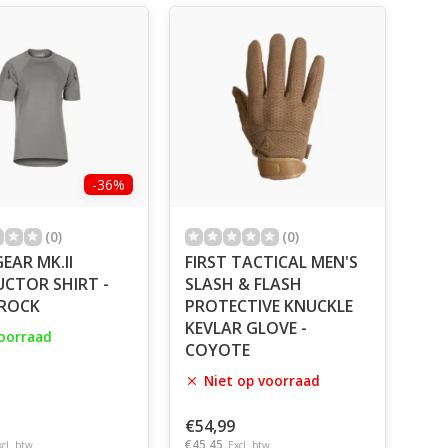
-36%
(0)
(0)
EAR MK.II
FIRST TACTICAL MEN'S
UCTOR SHIRT -
SLASH & FLASH
 ROCK
PROTECTIVE KNUCKLE
KEVLAR GLOVE -
oorraad
COYOTE
Niet op voorraad
€54,99
€45,45
xcl. btw
Excl. btw