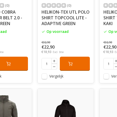
(0)
(0)
O COBRA
HELIKON-TEX UTL POLO
HELIK
BELT 2.0 -
SHIRT TOPCOOL LITE -
SHIRT 
REEN
ADAPTIVE GREEN
KAKI
raad
Op voorraad
Op v
€32,90
€32,90
€22,90
€22,90
€18,93
€18,93
btw
Excl. btw
E
k
Vergelijk
Ver