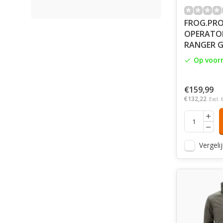
FROG.PR
OPERATOR 
RANGER G
Op voor
€159,99
€132,22
Excl. 
Vergelij