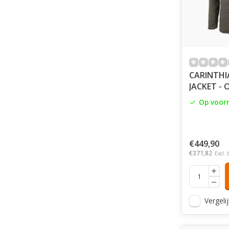
CARINTHIA
JACKET - 
Op voor
€449,90
€371,82
Excl. 
Vergelij