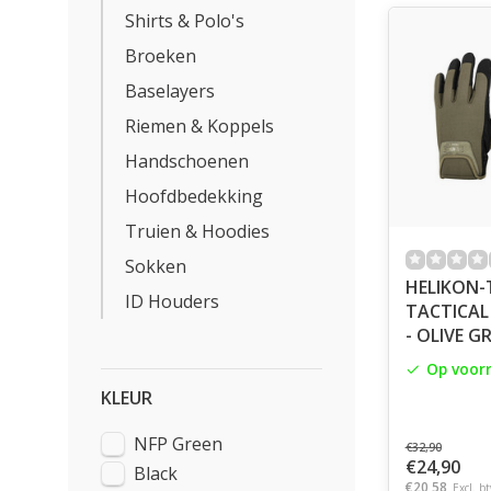
Shirts & Polo's
Broeken
Baselayers
Riemen & Koppels
Handschoenen
Hoofdbedekking
Truien & Hoodies
Sokken
HELIKON-
ID Houders
TACTICAL
- OLIVE G
Op voor
KLEUR
NFP Green
€32,90
€24,90
Black
€20,58
Excl. b