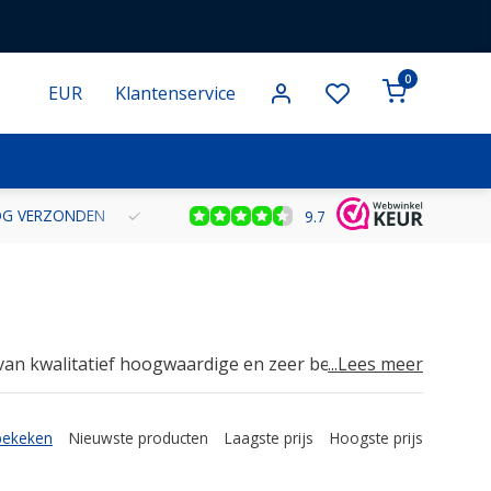
0
EUR
Klantenservice
NOG VERZONDEN
GRATIS VERZENDING VANAF € 100 BINNEN NE
9.7
er van kwalitatief hoogwaardige en zeer betrouwbare
...Lees meer
emd op de behoefte van bijvoorbeeld het Ministerie
ige overheden.
bekeken
Nieuwste producten
Laagste prijs
Hoogste prijs