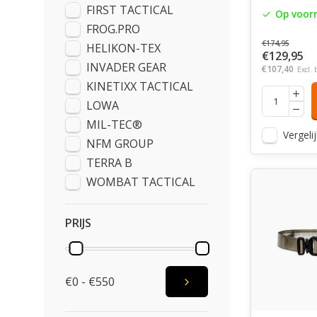
FIRST TACTICAL
Op voor
FROG.PRO
€174,95
HELIKON-TEX
€129,95
INVADER GEAR
€107,40
Excl. 
KINETIXX TACTICAL
LOWA
MIL-TEC®
Vergelij
NFM GROUP
TERRA B
WOMBAT TACTICAL
PRIJS
€0 - €550