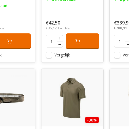
raad
€42,50
€339,9
€35,12
€280,91
btw
Excl. btw
k
Vergelijk
Ver
-30%