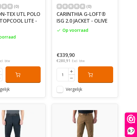
(0)
(0)
ON-TEX UTL POLO
CARINTHIA G-LOFT®
TOPCOOL LITE -
ISG 2.0 JACKET - OLIVE
Op voorraad
oorraad
€339,90
€280,91
xcl. btw
Excl. btw
gelijk
Vergelijk
9,7