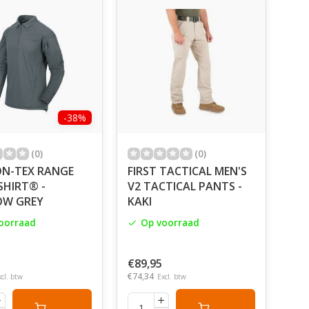
-38%
(0)
(0)
ON-TEX RANGE
FIRST TACTICAL MEN'S
SHIRT® -
V2 TACTICAL PANTS -
OW GREY
KAKI
oorraad
Op voorraad
€89,95
€74,34
xcl. btw
Excl. btw