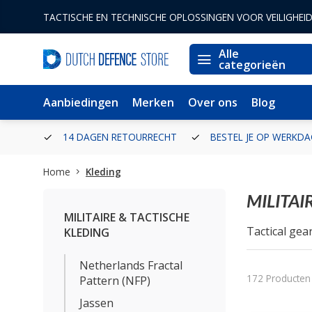
TACTISCHE EN TECHNISCHE OPLOSSINGEN VOOR VEILIGHEI
Alle
categorieën
Aanbiedingen
Merken
Over ons
Blog
ERLAND
14 DAGEN RETOURRECHT
BESTEL JE OP WERKDA
Home
Kleding
MILITAI
MILITAIRE & TACTISCHE
Tactical gea
KLEDING
tactical gea
van Defensie
Netherlands Fractal
172 Producten
Pattern (NFP)
Jassen