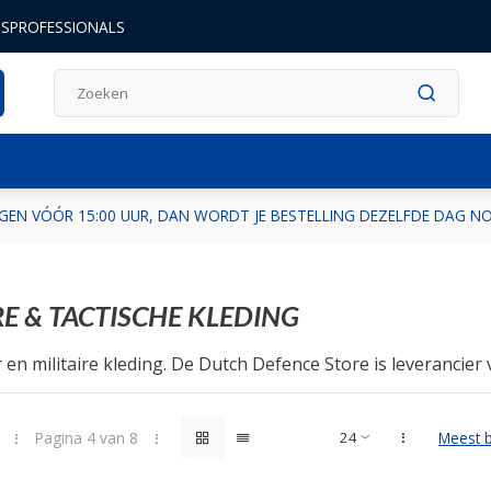
DSPROFESSIONALS
GEN VÓÓR 15:00 UUR, DAN WORDT JE BESTELLING DEZELFDE DAG 
RE & TACTISCHE KLEDING
r en militaire kleding. De Dutch Defence Store is leveranci
r en militaire kleding. Deze is speciaal ontwikkeld en afgest
, Ministerie van Justitie, de Nationale Politie, FIOD en over
Pagina 4 van 8
Meest 