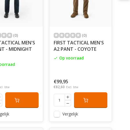
(0)
(0)
TACTICAL MEN'S
FIRST TACTICAL MEN'S
NT - MIDNIGHT
A2 PANT - COYOTE
Op voorraad
oorraad
€99,95
€82,60
xcl. btw
Excl. btw
gelijk
Vergelijk