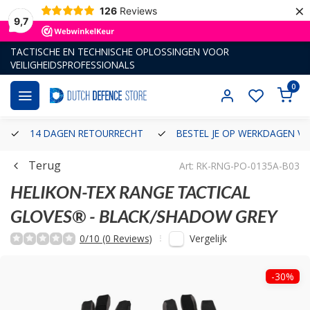
×
126
Reviews
9,7
TACTISCHE EN TECHNISCHE OPLOSSINGEN VOOR
VEILIGHEIDSPROFESSIONALS
0
14 DAGEN RETOURRECHT
BESTEL JE OP WERKDAGEN VÓ
Terug
Art: RK-RNG-PO-0135A-B03
HELIKON-TEX
RANGE TACTICAL
GLOVES® - BLACK/SHADOW GREY
Vergelijk
0/10 (0 Reviews)
-30%