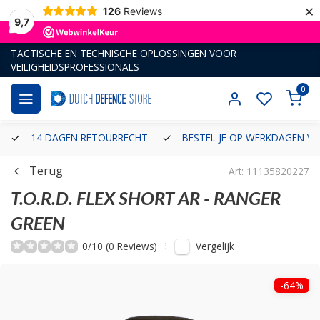
×
126
Reviews
9,7
TACTISCHE EN TECHNISCHE OPLOSSINGEN VOOR
VEILIGHEIDSPROFESSIONALS
0
14 DAGEN RETOURRECHT
BESTEL JE OP WERKDAGEN VÓ
Terug
Art: 11135820227
T.O.R.D. FLEX SHORT AR - RANGER
GREEN
Vergelijk
0/10 (0 Reviews)
-64%