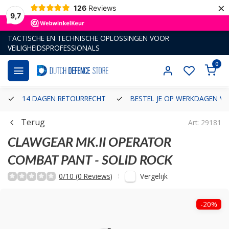
×
126
Reviews
9,7
TACTISCHE EN TECHNISCHE OPLOSSINGEN VOOR
VEILIGHEIDSPROFESSIONALS
0
14 DAGEN RETOURRECHT
BESTEL JE OP WERKDAGEN VÓ
Terug
Art: 29181
CLAWGEAR
MK.II OPERATOR
COMBAT PANT - SOLID ROCK
Vergelijk
0/10 (0 Reviews)
-20%