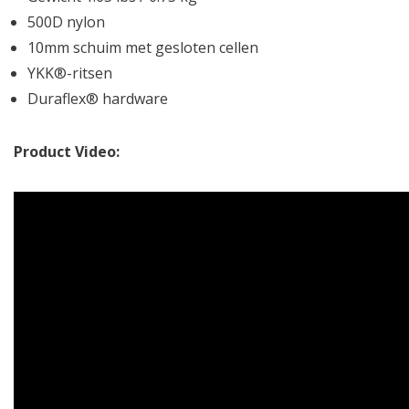
500D nylon
10mm schuim met gesloten cellen
YKK®-ritsen
Duraflex® hardware
Product Video: