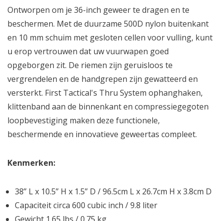
Ontworpen om je 36-inch geweer te dragen en te
beschermen. Met de duurzame 500D nylon buitenkant
en 10 mm schuim met gesloten cellen voor vulling, kunt
u erop vertrouwen dat uw vuurwapen goed
opgeborgen zit. De riemen zijn geruisloos te
vergrendelen en de handgrepen zijn gewatteerd en
versterkt. First Tactical's Thru System ophanghaken,
klittenband aan de binnenkant en compressiegegoten
loopbevestiging maken deze functionele,
beschermende en innovatieve geweertas compleet.
Kenmerken:
38” L x 10.5” H x 1.5” D / 96.5cm L x 26.7cm H x 3.8cm D
Capaciteit circa 600 cubic inch / 9.8 liter
Gewicht 1.65 lbs / 0.75 kg