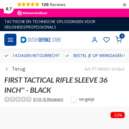
×
126
Reviews
9,7
TACTISCHE EN TECHNISCHE OPLOSSINGEN VOOR
VEILIGHEIDSPROFESSIONALS
0
14 DAGEN RETOURRECHT
BESTEL JE OP WERKDAGEN VÓ
Terug
Art: FT180007-04-BLK
FIRST TACTICAL
RIFLE SLEEVE 36
INCH'' - BLACK
Vergelijk
0/10 (0 Reviews)
-33%