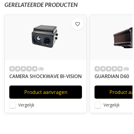
GERELATEERDE PRODUCTEN
(0)
(0)
CAMERA SHOCKWAVE BI-VISION
GUARDIAN D60
Product aanvragen
Product a
Vergelijk
Vergelijk