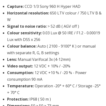
Capture:
CCD 1/3 Sony 960 H Hyper HAD
Horizontal resolution:
650 LTV colour / 750 LTV B &
W
Signal to noise ratio:
> 52 dB ( AGV off )
Colour sensitivity:
0.03 Lux @ 50 IRE / F1.2 - 0.00019
Lux with DSS x 256
Colour balance:
Auto ( 2100 - 9100° K ) or manual
with separate R, G, B settings
Lens:
Manual Varifocal 3x (4-12mm)
Video output:
12 VDC + 10% / -20%
Consumption:
12 VDC +10 % / -20 % - Power
consumption 90 mA
Temperature:
Operation -20° + 60° C / Storage -25°
+ 70° C
Protection:
IP68 ( 50 m )
Dimensions:
50 x 50 x 73 mm