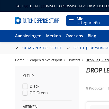
TACTISCHE EN TECHNISCHE OPLOSSINGEN VOOR VEILIGHEI
Alle
categorieën
Aanbiedingen
Merken
Over ons
Blog
ERLAND
14 DAGEN RETOURRECHT
BESTEL JE OP WERKDA
Home
Wapen & Schietsport
Holsters
Drop Leg Pla
DROP L
KLEUR
Black
8 Producten
OD Green
MERKEN