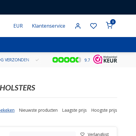
0
EUR
Klantenservice
NOG VERZONDEN
GRATIS VERZENDING VANAF € 100 BINNEN NE
9.7
NHOLSTERS
bekeken
Nieuwste producten
Laagste prijs
Hoogste prijs
Verlanglijst