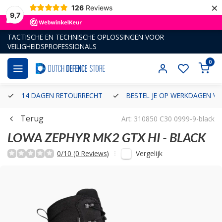
×
126
Reviews
9,7
TACTISCHE EN TECHNISCHE OPLOSSINGEN VOOR
VEILIGHEIDSPROFESSIONALS
0
14 DAGEN RETOURRECHT
BESTEL JE OP WERKDAGEN VÓ
Terug
Art: 310850 C30 0999-9-black
LOWA
ZEPHYR MK2 GTX HI - BLACK
Vergelijk
0/10 (0 Reviews)