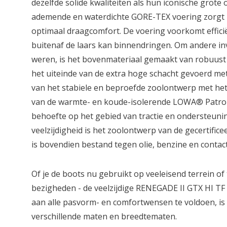
dezelfde solide kwaliteiten als hun iconische grote
ademende en waterdichte GORE-TEX voering zorgt h
optimaal draagcomfort. De voering voorkomt efficië
buitenaf de laars kan binnendringen. Om andere in
weren, is het bovenmateriaal gemaakt van robuust v
het uiteinde van de extra hoge schacht gevoerd m
van het stabiele en beproefde zoolontwerp met het
van de warmte- en koude-isolerende LOWA® Patrol 
behoefte op het gebied van tractie en ondersteun
veelzijdigheid is het zoolontwerp van de gecertifice
is bovendien bestand tegen olie, benzine en conta
Of je de boots nu gebruikt op veeleisend terrein of 
bezigheden - de veelzijdige RENEGADE II GTX HI TF v
aan alle pasvorm- en comfortwensen te voldoen, is 
verschillende maten en breedtematen.