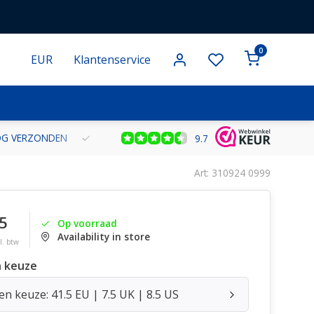
0
EUR
Klantenservice
NOG VERZONDEN
GRATIS VERZENDING VANAF € 100 BINNEN NE
9.7
Art: 310924 0999
5
Op voorraad
Availability in store
l. btw
 keuze
n keuze: 41.5 EU | 7.5 UK | 8.5 US