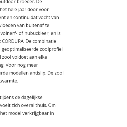
 outdoor broeder. De
et hele jaar door voor
nt en continu dat vocht van
vloeden van buitenaf te
olnerf- of nubuckleer, en is
et CORDURA. De combinatie
 geoptimaliseerde zoolprofiel
zool voldoet aan elke
ing. Voor nog meer
erde modellen antislip. De zool
ctwarmte.
tijdens de dagelijkse
oelt zich overal thuis. Om
het model verkrijgbaar in