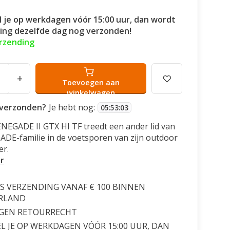
l je op werkdagen vóór 15:00 uur, dan wordt
ling dezelfde dag nog verzonden!
erzending
+
Toevoegen aan
winkelwagen
verzonden?
Je hebt nog:
05
:
53
:
02
NEGADE II GTX HI TF treedt een ander lid van
DE-familie in de voetsporen van zijn outdoor
er.
r
S VERZENDING VANAF € 100 BINNEN
RLAND
AGEN RETOURRECHT
L JE OP WERKDAGEN VÓÓR 15:00 UUR, DAN