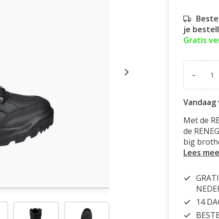
Beste
je bestel
Gratis v
-
Vandaag 
Met de RE
de RENEGA
big broth
Lees mee
GRATI
NEDE
14 D
BESTE