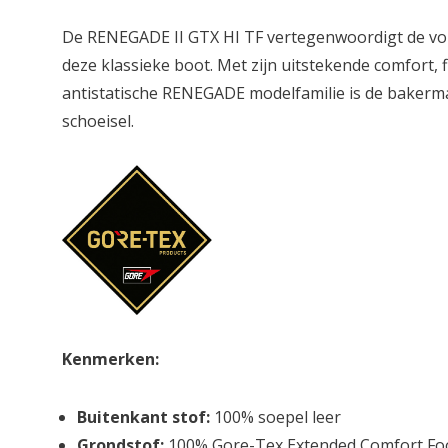
De RENEGADE II GTX HI TF vertegenwoordigt de vol
deze klassieke boot. Met zijn uitstekende comfort, fle
antistatische RENEGADE modelfamilie is de bakermat
schoeisel.
Kenmerken:
Buitenkant stof:
100% soepel leer
Grondstof:
100% Gore-Tex Extended Comfort Fo