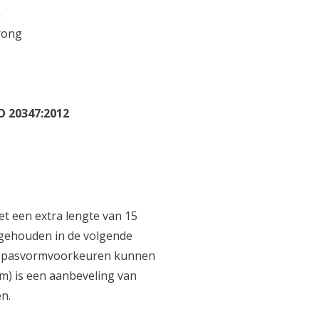
m
prong
O 20347:2012
t een extra lengte van 15
 gehouden in de volgende
jke pasvormvoorkeuren kunnen
m) is een aanbeveling van
n.