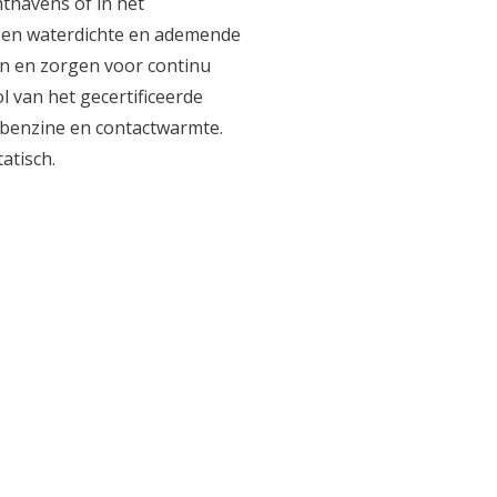
thavens of in het
n een waterdichte en ademende
en en zorgen voor continu
 van het gecertificeerde
e, benzine en contactwarmte.
atisch.