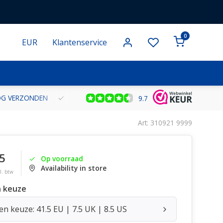
0
EUR
Klantenservice
NOG VERZONDEN
GRATIS VERZENDING VANAF € 100 BINNEN NE
9.7
Art: 310921 9999
5
Op voorraad
Availability in store
l. btw
 keuze
n keuze: 41.5 EU | 7.5 UK | 8.5 US