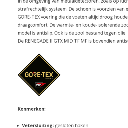
in de omgeving van metaaldetectoren, zoals op luch
strafrechtelijk systeem. De schoen is voorzien va
GORE-TEX voering die de voeten altijd droog houd
draagcomfort. De warmte- en koude-isolerende zool
model is antislip. Ook is de zool bestand tegen oli
De RENEGADE II GTX MID TF MF is bovendien antist
Kenmerken:
Vetersluiting:
gesloten haken