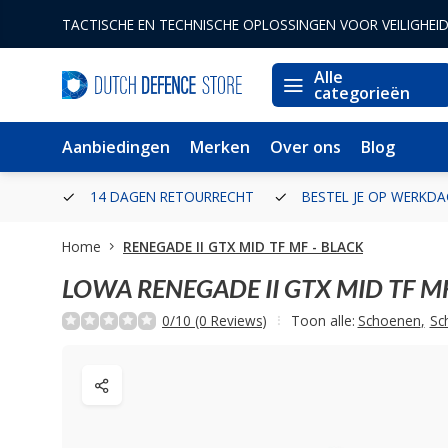
TACTISCHE EN TECHNISCHE OPLOSSINGEN VOOR VEILIGHEI
Alle
categorieën
Aanbiedingen
Merken
Over ons
Blog
ERLAND
14 DAGEN RETOURRECHT
BESTEL JE OP WERKDA
Home
RENEGADE II GTX MID TF MF - BLACK
LOWA
RENEGADE II GTX MID TF M
0/10 (0 Reviews)
Toon alle:
Schoenen
,
Sc