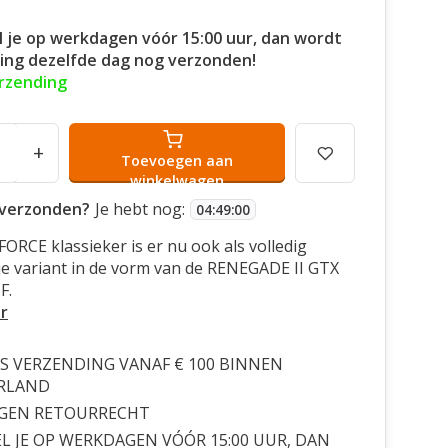
l je op werkdagen vóór 15:00 uur, dan wordt
ling dezelfde dag nog verzonden!
erzending
+
Toevoegen aan
winkelwagen
verzonden?
Je hebt nog:
04
:
48
:
59
ORCE klassieker is er nu ook als volledig
je variant in de vorm van de RENEGADE II GTX
F.
r
S VERZENDING VANAF € 100 BINNEN
RLAND
AGEN RETOURRECHT
L JE OP WERKDAGEN VÓÓR 15:00 UUR, DAN