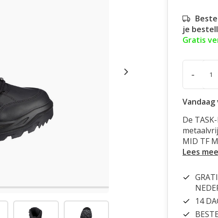
Beste
je bestel
Gratis v
-
Vandaag 
De TASK-F
metaalvri
MID TF M
Lees mee
GRATI
NEDE
14 D
BESTE