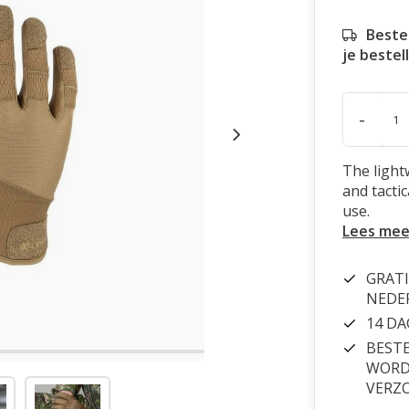
Beste
je bestel
-
The light
and tacti
use.
Lees mee
GRATI
NEDE
14 D
BESTE
WORDT
VERZ