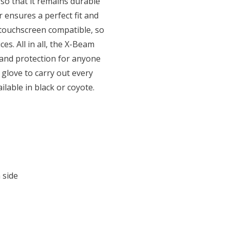
 so that it remains durable
 ensures a perfect fit and
 touchscreen compatible, so
es. All in all, the X-Beam
 hand protection for anyone
 glove to carry out every
ilable in black or coyote.
 side