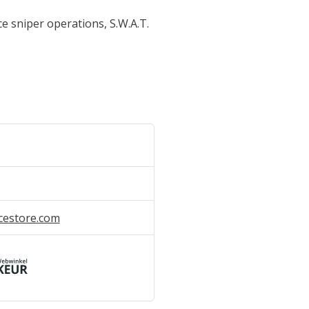
ice sniper operations, S.W.A.T.
cestore.com