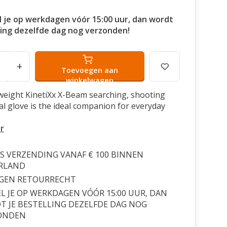
l je op werkdagen vóór 15:00 uur, dan wordt
ling dezelfde dag nog verzonden!
+
Toevoegen aan
winkelwagen
weight KinetiXx X-Beam searching, shooting
cal glove is the ideal companion for everyday
r
S VERZENDING VANAF € 100 BINNEN
RLAND
AGEN RETOURRECHT
L JE OP WERKDAGEN VÓÓR 15:00 UUR, DAN
 JE BESTELLING DEZELFDE DAG NOG
ONDEN