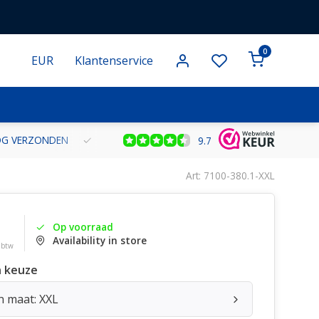
0
EUR
Klantenservice
NOG VERZONDEN
GRATIS VERZENDING VANAF € 100 BINNEN NE
9.7
Art: 7100-380.1-XXL
Op voorraad
Availability in store
. btw
 keuze
n maat: XXL