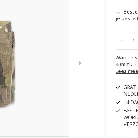
Beste
je bestel
-
Warrior'
40mm / 3
Lees mee
GRATI
NEDE
14 D
BESTE
WORDT
VERZ