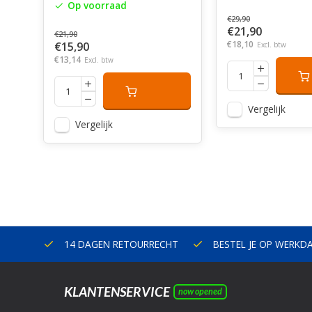
Op voorraad
€29,90
€21,90
€21,90
€18,10
€15,90
Excl. btw
€13,14
Excl. btw
Vergelijk
Vergelijk
ERLAND
14 DAGEN RETOURRECHT
BESTEL JE OP WERKD
KLANTENSERVICE
now opened