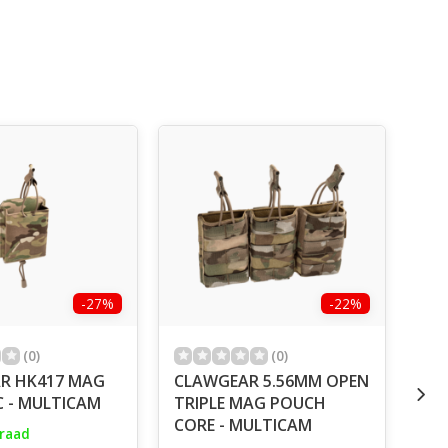
-27%
-22%
(0)
(0)
R HK417 MAG
CLAWGEAR 5.56MM OPEN
WA
 - MULTICAM
TRIPLE MAG POUCH
SY
CORE - MULTICAM
5.
raad
MU