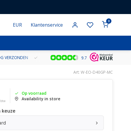
0
EUR
Klantenservice
NOG VERZONDEN
GRATIS VERZENDING VANAF € 100 BINNEN NE
9.7
Art: W-EO-D40GP-MC
Op voorraad
Availability in store
. btw
 keuze
ard