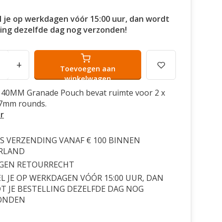
l je op werkdagen vóór 15:00 uur, dan wordt
ling dezelfde dag nog verzonden!
+
Toevoegen aan
winkelwagen
s 40MM Granade Pouch bevat ruimte voor 2 x
7mm rounds.
r
S VERZENDING VANAF € 100 BINNEN
RLAND
AGEN RETOURRECHT
L JE OP WERKDAGEN VÓÓR 15:00 UUR, DAN
 JE BESTELLING DEZELFDE DAG NOG
ONDEN