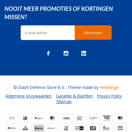
NOOIT MEER PROMOTIES OF KORTINGEN
MISSEN?
Abonneer
© Dutch Defence Store B.V.
- Theme made by
Webdinge
Algemene Voorwaarden
Garantie & Klachten
Privacy Policy
Sitemap