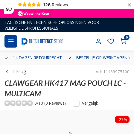
×
126
Reviews
9,7
TACTISCHE EN TECHNISCHE OPLOSSINGEN VOOR
VEILIGHEIDSPROFESSIONALS
0
14 DAGEN RETOURRECHT
BESTEL JE OP WERKDAGEN VÓ
Terug
Art: 11169975100
CLAWGEAR
HK417 MAG POUCH LC -
MULTICAM
Vergelijk
0/10 (0 Reviews)
-27%