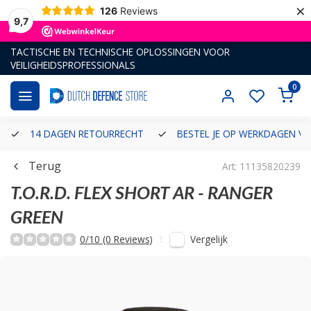
×
126
Reviews
9,7
TACTISCHE EN TECHNISCHE OPLOSSINGEN VOOR
VEILIGHEIDSPROFESSIONALS
0
14 DAGEN RETOURRECHT
BESTEL JE OP WERKDAGEN VÓ
Terug
Art: 11135820239
T.O.R.D. FLEX SHORT AR - RANGER
GREEN
Vergelijk
0/10 (0 Reviews)