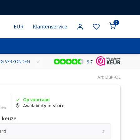
0
EUR
Klantenservice
NOG VERZONDEN
GRATIS VERZENDING VANAF € 100 BINNEN NE
9.7
Art: DuP-OL
Op voorraad
Availability in store
. btw
 keuze
ard