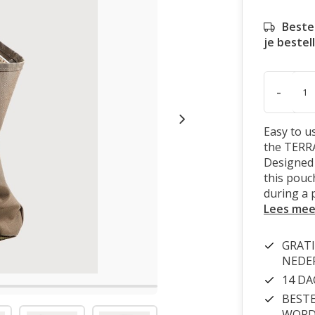
Beste
je bestel
-
Easy to u
the TERR
Designed
this pouc
during a 
Lees mee
GRATI
NEDE
14 D
BESTE
WORDT