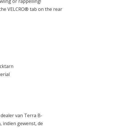
ling or rappelling!
the VELCRO® tab on the rear
ecktarn
erial
 dealer van Terra B-
, indien gewenst, de