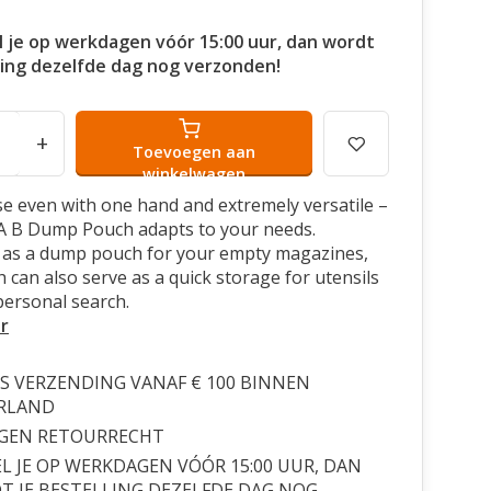
l je op werkdagen vóór 15:00 uur, dan wordt
ling dezelfde dag nog verzonden!
+
Toevoegen aan
winkelwagen
se even with one hand and extremely versatile –
A B Dump Pouch adapts to your needs.
 as a dump pouch for your empty magazines,
h can also serve as a quick storage for utensils
personal search.
r
S VERZENDING VANAF € 100 BINNEN
RLAND
AGEN RETOURRECHT
L JE OP WERKDAGEN VÓÓR 15:00 UUR, DAN
 JE BESTELLING DEZELFDE DAG NOG