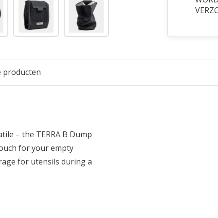
VERZ
e producten
atile – the TERRA B Dump
ouch for your empty
rage for utensils during a