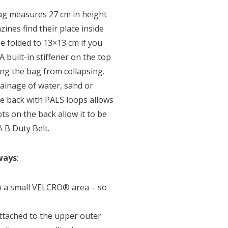
ag measures 27 cm in height
ines find their place inside
e folded to 13×13 cm if you
A built-in stiffener on the top
ng the bag from collapsing.
rainage of water, sand or
The back with PALS loops allows
ts on the back allow it to be
A B Duty Belt.
ways
:
o a small VELCRO® area – so
tached to the upper outer