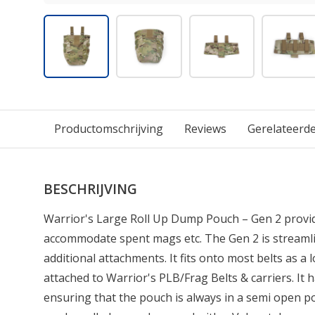
Productomschrijving
Reviews
Gerelateerd
BESCHRIJVING
Warrior's Large Roll Up Dump Pouch – Gen 2 provide
accommodate spent mags etc. The Gen 2 is streaml
additional attachments. It fits onto most belts as a 
attached to Warrior's PLB/Frag Belts & carriers. It h
ensuring that the pouch is always in a semi open pos