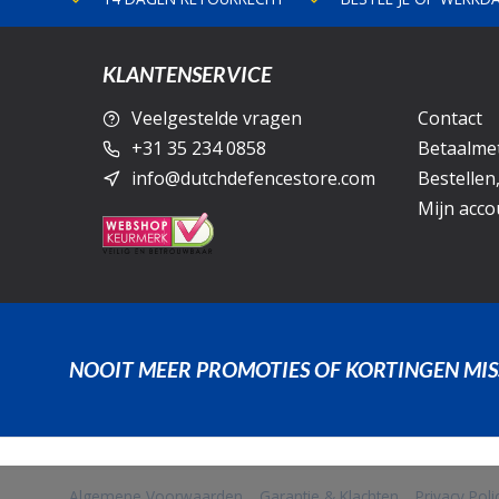
KLANTENSERVICE
Veelgestelde vragen
Contact
+31 35 234 0858
Betaalme
info@dutchdefencestore.com
Bestellen
Mijn acco
NOOIT MEER PROMOTIES OF KORTINGEN MIS
Algemene Voorwaarden
Garantie & Klachten
Privacy Pol