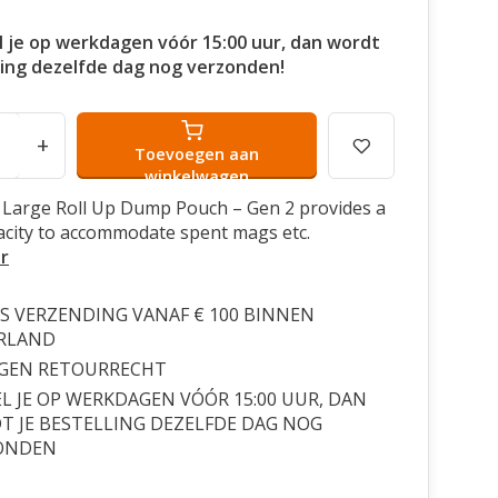
l je op werkdagen vóór 15:00 uur, dan wordt
ling dezelfde dag nog verzonden!
+
Toevoegen aan
winkelwagen
 Large Roll Up Dump Pouch – Gen 2 provides a
acity to accommodate spent mags etc.
r
S VERZENDING VANAF € 100 BINNEN
RLAND
AGEN RETOURRECHT
L JE OP WERKDAGEN VÓÓR 15:00 UUR, DAN
 JE BESTELLING DEZELFDE DAG NOG
ONDEN