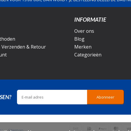
INFORMATIE
Over ons
thoden
Blog
, Verzenden & Retour
Merken
unt
Categorieën
SEN?
Abonneer
icy
Sitemap