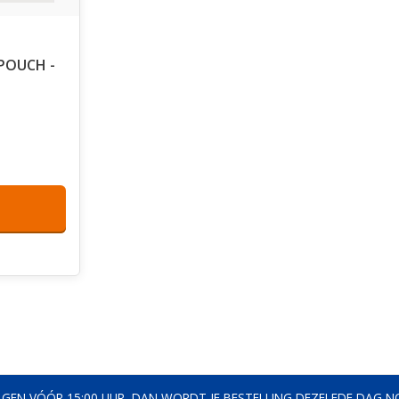
POUCH -
AGEN VÓÓR 15:00 UUR, DAN WORDT JE BESTELLING DEZELFDE DAG 