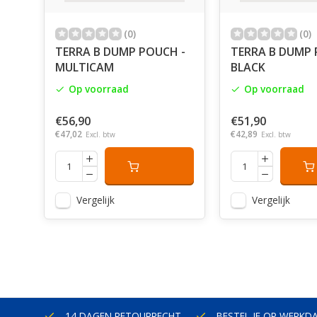
(0)
(0)
TERRA B DUMP POUCH -
TERRA B DUMP 
MULTICAM
BLACK
Op voorraad
Op voorraad
€56,90
€51,90
€47,02
€42,89
Excl. btw
Excl. btw
Vergelijk
Vergelijk
ERLAND
14 DAGEN RETOURRECHT
BESTEL JE OP WERKD