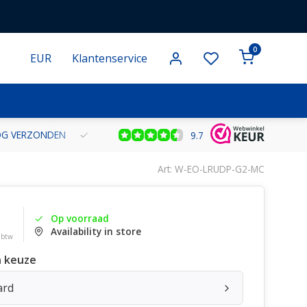
0
EUR
Klantenservice
NOG VERZONDEN
GRATIS VERZENDING VANAF € 100 BINNEN NE
9.7
Art: W-EO-LRUDP-G2-MC
Op voorraad
Availability in store
. btw
 keuze
ard