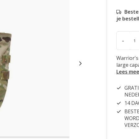
Beste
je bestel
-
Warrior's
large cap
Lees mee
GRATI
NEDE
14 D
BESTE
WORDT
VERZ