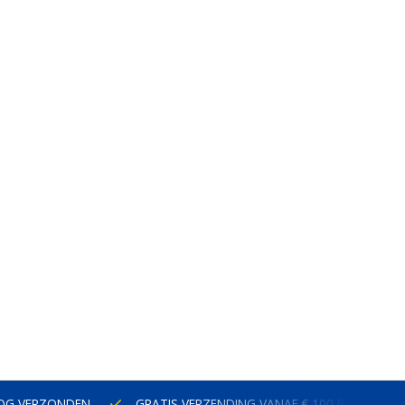
NOG VERZONDEN
GRATIS VERZENDING VANAF € 100 BINNEN N