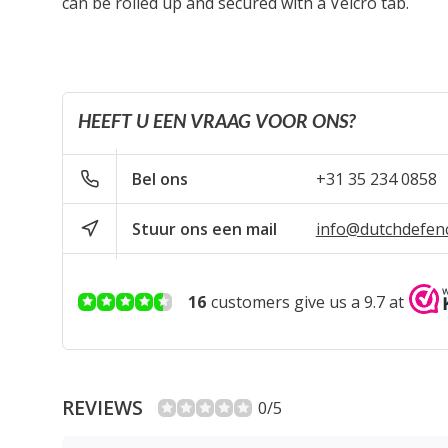
can be rolled up and secured with a Velcro tab.
HEEFT U EEN VRAAG VOOR ONS?
Bel ons
+31 35 234 0858
Stuur ons een mail
info@dutchdefen
16
customers give us a 9.7 at
REVIEWS
0/5