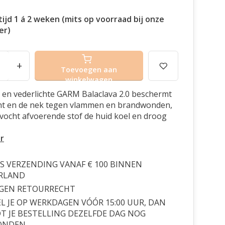
ijd 1 á 2 weken (mits op voorraad bij onze
er)
+
Toevoegen aan
winkelwagen
en vederlichte GARM Balaclava 2.0 beschermt
cht en de nek tegen vlammen en brandwonden,
e vocht afvoerende stof de huid koel en droog
r
S VERZENDING VANAF € 100 BINNEN
RLAND
AGEN RETOURRECHT
L JE OP WERKDAGEN VÓÓR 15:00 UUR, DAN
 JE BESTELLING DEZELFDE DAG NOG
ONDEN