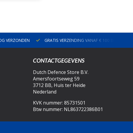
NOG VERZONDEN
GRATIS VERZENDING VANAF € 100 BINNEN N
CONTACTGEGEVENS
Dutch Defence Store B.V.
Amersfoortseweg 59
3712 BB, Huis ter Heide
Nederland
KVK nummer: 85731501
Btw nummer: NL863722386B01