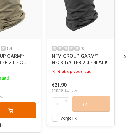
(0)
(0)
UP GARM™
NFM GROUP GARM™
NF
ER 2.0 - OD
NECK GAITER 2.0 - BLACK
NEC
GR
Niet op voorraad
raad
€21,90
€18,10
€21
Excl. btw
€18,
btw
Vergelijk
jk