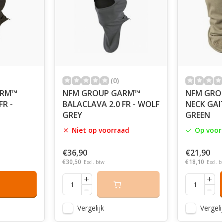
(0)
ARM™
NFM GROUP GARM™
NFM GRO
FR -
BALACLAVA 2.0 FR - WOLF
NECK GAIT
GREY
GREEN
Niet op voorraad
Op voor
€36,90
€21,90
€30,50
€18,10
Excl. btw
Excl. 
Vergelijk
Vergeli