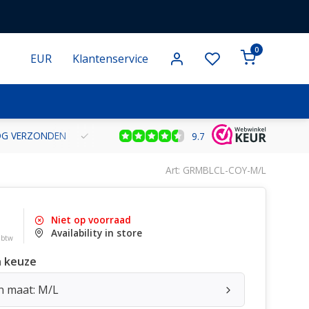
0
EUR
Klantenservice
NOG VERZONDEN
GRATIS VERZENDING VANAF € 100 BINNEN NE
9.7
Art: GRMBLCL-COY-M/L
Niet op voorraad
Availability in store
. btw
 keuze
n maat: M/L