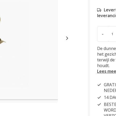
Levert
leveranci
-
De dunne 
het gezi
terwijl d
houdt.
Lees mee
GRATI
NEDE
14 D
BESTE
WORDT
VERZ