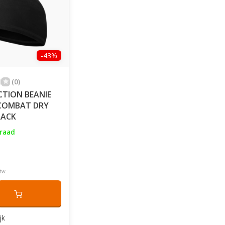
-43%
(0)
CTION BEANIE
 COMBAT DRY
LACK
raad
btw
jk