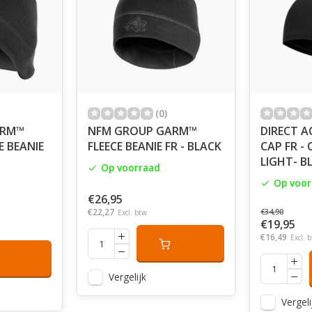
(0)
ARM™
NFM GROUP GARM™
DIRECT A
E BEANIE
FLEECE BEANIE FR - BLACK
CAP FR -
LIGHT- B
Op voorraad
Op voor
€26,95
€22,27
€34,90
Excl. btw
€19,95
€16,49
Excl. 
Vergelijk
Vergeli