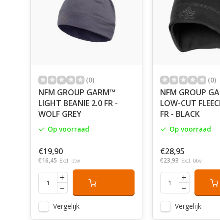
(0)
(0)
NFM GROUP GARM™
NFM GROUP G
LIGHT BEANIE 2.0 FR -
LOW-CUT FLEEC
WOLF GREY
FR - BLACK
Op voorraad
Op voorraad
€19,90
€28,95
€16,45
€23,93
Excl. btw
Excl. btw
Vergelijk
Vergelijk