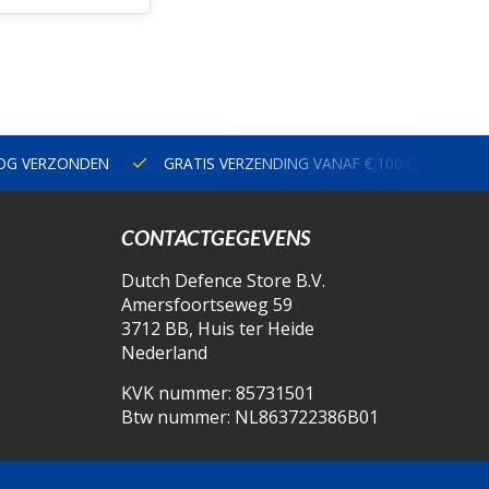
NOG VERZONDEN
GRATIS VERZENDING VANAF € 100 BINNEN N
CONTACTGEGEVENS
Dutch Defence Store B.V.
Amersfoortseweg 59
3712 BB, Huis ter Heide
Nederland
KVK nummer: 85731501
Btw nummer: NL863722386B01