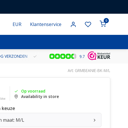
0
EUR
Klantenservice
NOG VERZONDEN
GRATIS VERZENDING VANAF € 100 BINNEN NE
9.7
Art: GRMBEANIE-BK-M/L
Op voorraad
Availability in store
. btw
 keuze
n maat: M/L