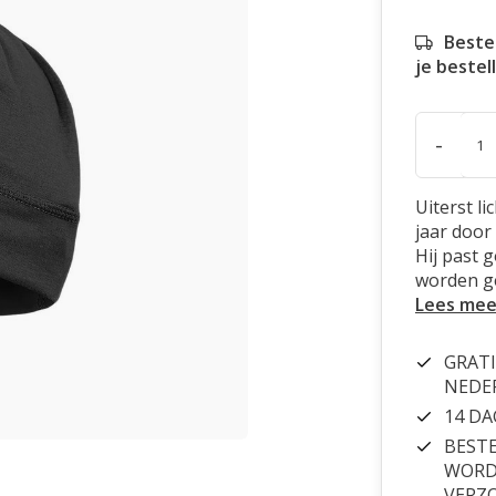
Beste
je bestel
-
Uiterst l
jaar door
Hij past 
worden g
Lees mee
GRATI
NEDE
14 D
BESTE
WORDT
VERZ