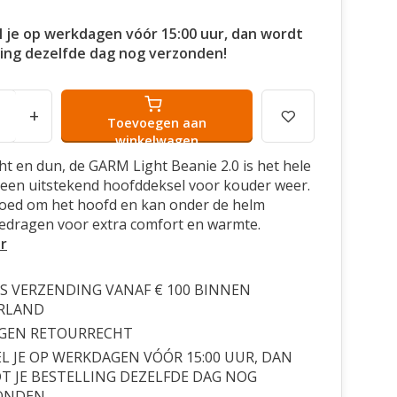
l je op werkdagen vóór 15:00 uur, dan wordt
ling dezelfde dag nog verzonden!
+
Toevoegen aan
winkelwagen
icht en dun, de GARM Light Beanie 2.0 is het hele
 een uitstekend hoofddeksel voor kouder weer.
goed om het hoofd en kan onder de helm
edragen voor extra comfort en warmte.
r
S VERZENDING VANAF € 100 BINNEN
RLAND
AGEN RETOURRECHT
L JE OP WERKDAGEN VÓÓR 15:00 UUR, DAN
 JE BESTELLING DEZELFDE DAG NOG
ONDEN