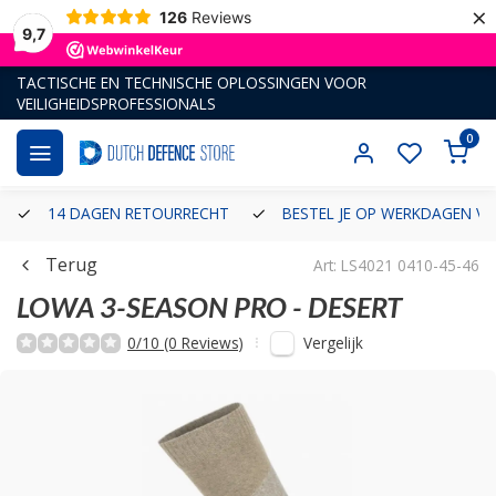
×
126
Reviews
9,7
TACTISCHE EN TECHNISCHE OPLOSSINGEN VOOR
VEILIGHEIDSPROFESSIONALS
0
14 DAGEN RETOURRECHT
BESTEL JE OP WERKDAGEN VÓ
Terug
Art: LS4021 0410-45-46
LOWA
3-SEASON PRO - DESERT
Vergelijk
0/10 (0 Reviews)