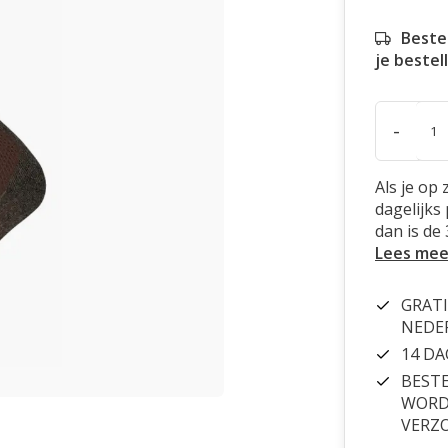
Beste
je bestel
-
Als je op
dagelijks
dan is de
Lees mee
GRATI
NEDE
14 D
BESTE
WORDT
VERZ