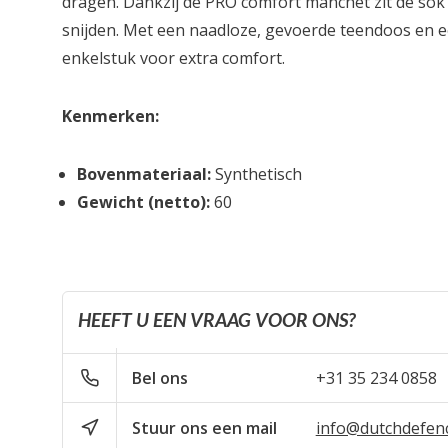
dragen. Dankzij de PRO comfort manchet zit de sok 
snijden. Met een naadloze, gevoerde teendoos en 
enkelstuk voor extra comfort.
Kenmerken:
Bovenmateriaal:
Synthetisch
Gewicht (netto):
60
HEEFT U EEN VRAAG VOOR ONS?
Bel ons
+31 35 234 0858
Stuur ons een mail
info@dutchdefen