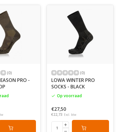
(0)
(0)
EASON PRO -
LOWA WINTER PRO
OP
SOCKS - BLACK
raad
Op voorraad
€27,50
€22,73
btw
Excl. btw