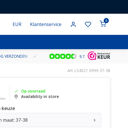
0
EUR
Klantenservice
NOG VERZONDEN
GRATIS VERZENDING VANAF € 100 BINNEN NE
9.7
Art: LS4021 0999-37-38
Op voorraad
Availability in store
. btw
 keuze
n maat: 37-38