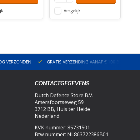
jk
Vergelijk
NOG VERZONDEN
GRATIS VERZENDING VANAF € 100 BINNEN N
CONTACTGEGEVENS
Dutch Defence Store B.V.
Amersfoortseweg 59
3712 BB, Huis ter Heide
Nederland
KVK nummer: 85731501
Btw nummer: NL863722386B01