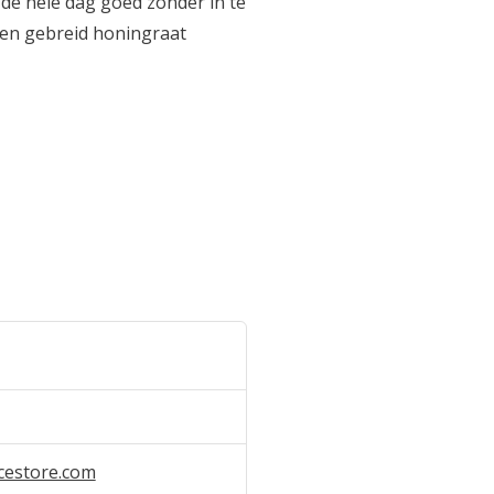
de hele dag goed zonder in te
een gebreid honingraat
cestore.com