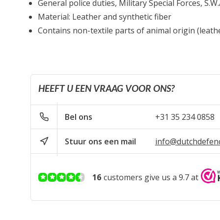
General police duties, Military Special Forces, S.W.
Material: Leather and synthetic fiber
Contains non-textile parts of animal origin (leath
HEEFT U EEN VRAAG VOOR ONS?
Bel ons
+31 35 234 0858
Stuur ons een mail
info@dutchdefen
16
customers give us a 9.7 at