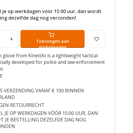
l je op werkdagen vóór 15:00 uur, dan wordt
ling dezelfde dag nog verzonden!
+
Toevoegen aan
winkelwagen
 glove from KinetiXx is a lightweight tactical
cially developed for police and law enforcement
s.
r
S VERZENDING VANAF € 100 BINNEN
RLAND
AGEN RETOURRECHT
L JE OP WERKDAGEN VÓÓR 15:00 UUR, DAN
 JE BESTELLING DEZELFDE DAG NOG
ONDEN