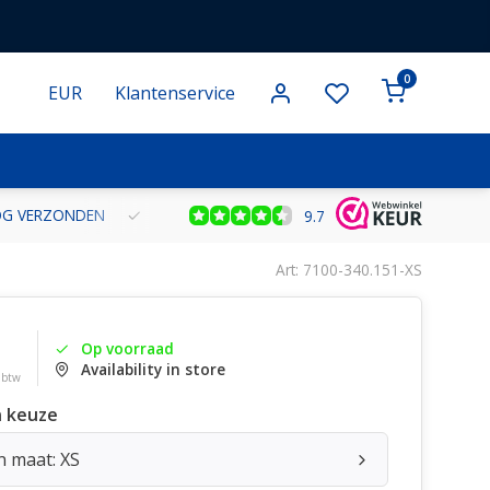
0
EUR
Klantenservice
NOG VERZONDEN
GRATIS VERZENDING VANAF € 100 BINNEN NE
9.7
Art: 7100-340.151-XS
Op voorraad
Availability in store
. btw
 keuze
n maat: XS