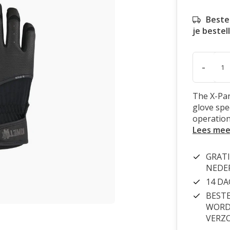
Beste
je bestel
-
The X-Pan
glove spe
operation
Lees mee
GRATI
NEDE
14 D
BESTE
WORDT
VERZ