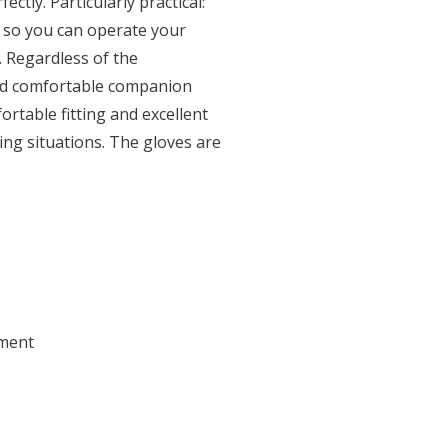
ectly. Particularly practical:
, so you can operate your
 Regardless of the
 and comfortable companion
rtable fitting and excellent
nging situations. The gloves are
ement