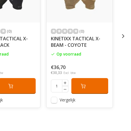
(0)
(0)
 TACTICAL X-
KINETIXX TACTICAL X-
KIN
LACK
BEAM - COYOTE
PE
raad
Op voorraad
€36,70
€39
€30,33
€33,
btw
Excl. btw
jk
Vergelijk