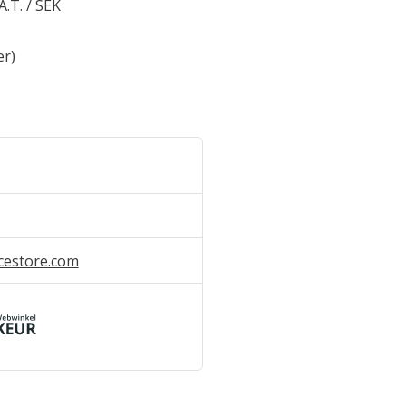
A.T. / SEK
er)
cestore.com