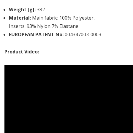
Weight [g]:
382
Material:
Main fabric: 100% Polyester,
Inserts: 93% Nylon 7% Elastane
EUROPEAN PATENT No:
004347003-0003
Product Video: