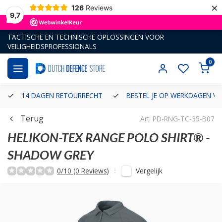
×
126
Reviews
9,7
TACTISCHE EN TECHNISCHE OPLOSSINGEN VOOR
VEILIGHEIDSPROFESSIONALS
0
14 DAGEN RETOURRECHT
BESTEL JE OP WERKDAGEN VÓ
Terug
Art: PD-RNG-TC-35-B07
HELIKON-TEX
RANGE POLO SHIRT® -
SHADOW GREY
Vergelijk
0/10 (0 Reviews)