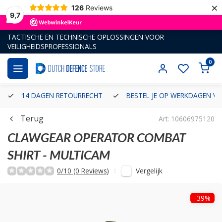
×
126
Reviews
9,7
TACTISCHE EN TECHNISCHE OPLOSSINGEN VOOR
VEILIGHEIDSPROFESSIONALS
0
14 DAGEN RETOURRECHT
BESTEL JE OP WERKDAGEN VÓ
Terug
Art: 10606975120
CLAWGEAR
OPERATOR COMBAT
SHIRT - MULTICAM
Vergelijk
0/10 (0 Reviews)
-39%